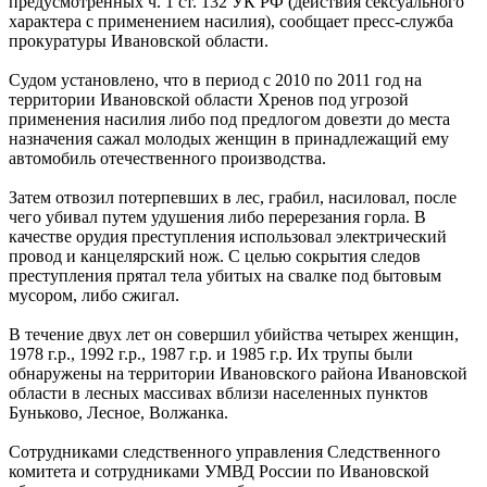
предусмотренных ч. 1 ст. 132 УК РФ (действия сексуального
характера с применением насилия), сообщает пресс-служба
прокуратуры Ивановской области.
Судом установлено, что в период с 2010 по 2011 год на
территории Ивановской области Хренов под угрозой
применения насилия либо под предлогом довезти до места
назначения сажал молодых женщин в принадлежащий ему
автомобиль отечественного производства.
Затем отвозил потерпевших в лес, грабил, насиловал, после
чего убивал путем удушения либо перерезания горла. В
качестве орудия преступления использовал электрический
провод и канцелярский нож. С целью сокрытия следов
преступления прятал тела убитых на свалке под бытовым
мусором, либо сжигал.
В течение двух лет он совершил убийства четырех женщин,
1978 г.р., 1992 г.р., 1987 г.р. и 1985 г.р. Их трупы были
обнаружены на территории Ивановского района Ивановской
области в лесных массивах вблизи населенных пунктов
Буньково, Лесное, Волжанка.
Сотрудниками следственного управления Следственного
комитета и сотрудниками УМВД России по Ивановской