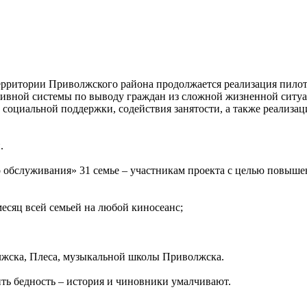
ерритории Приволжского района продолжается реализация пилот
тивной системы по выводу граждан из сложной жизненной ситуа
социальной поддержки, содействия занятости, а также реализа
.
обслуживания» 31 семье – участникам проекта с целью повышен
месяц всей семьей на любой киносеанс;
лжска, Плеса, музыкальной школы Приволжска.
ь бедность – история и чиновники умалчивают.