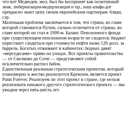
что вот Медведев, мол, был бы воспринят как позитивный
знак, либернизация-модерлизация и пр., наш альфа-дог
прекрасно знает цену своим европейским партнерам: бляди,
сэр.
Маленькая проблема заключается в том, что страна, во главе
которой становится Путин, сильно отличается от страны, во
главе которой он стал в 1999-м. Баланс Пенсионного фонда
при существующем пенсионном возрасте не сходится; бюджет
перестанет сходиться при стоимости нефти ниже 120 долл. за
баррель. Богатых отжимают в кабинетах; бедных давят
«мерседесами» прямо на улицах. Все проекты правительства
— от Сколково до Сочи — представляют собой
исключительно распил бабок.
Единственным реальным стратегическим проектом, который
планомерно и жестко реализуется Кремлем, является проект
Putin Forever. Реализуем ли этот проект в стране, где нельзя
реализовать никакого другого стратегического проекта — мы
увидим через пять-шесть лет.