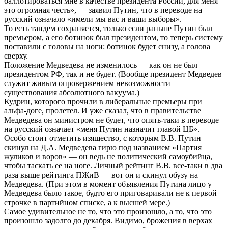
баллотироваться мне в качестве президента России, для меня
это огромная честь», — заявил Путин, что в переводе на
русский означало «имели мы вас и ваши выборы».
То есть тандем сохраняется, только если раньше Путин был
премьером, а его ботинок был президентом, то теперь систему
поставили с головы на ноги: ботинок будет снизу, а голова
сверху.
Положение Медведева не изменилось — как он не был
президентом РФ, так и не будет. (Вообще президент Медведев
служит живым опровержением невозможности
существования абсолютного вакуума.)
Кудрин, которого прочили в либеральные премьеры при
альфа-доге, пролетел. И уже сказал, что в правительстве
Медведева он министром не будет, что опять-таки в переводе
на русский означает «меня Путин назначит главой ЦБ».
Особо стоит отметить изящество, с которым В.В. Путин
скинул на Д.А. Медведева гирю под названием «Партия
жуликов и воров» — он ведь не политический самоубийца,
чтобы таскать ее на ноге. Личный рейтинг В.В. все-таки в два
раза выше рейтинга ПЖиВ — вот он и скинул обузу на
Медведева. (При этом в момент объявления Путина лицо у
Медведева было такое, будто его приговаривали не к первой
строчке в партийном списке, а к высшей мере.)
Самое удивительное не то, что это произошло, а то, что это
произошло задолго до декабря. Видимо, брожения в верхах