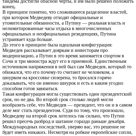
тандема достигли опасной черты, и им было решено положить
конец.
В принципе понятно, что сложившееся разделение властей,
при котором Медведеву отходят официальные и
утомительные обязанности, а Путину — реальная власть и
нелимитированные часы отдыха в многочисленных
официальных и неофициальных резиденциях, Путина
устраивает куда больше.
До этого в принципе была идеальная конфигурация:
Медведев рассказывает дояркам и инвесторам про
модернизацию, а Путин в это время занимается спортом в
Сочи и три министра ждут его в приемной. Единственным
источником напряжения в ней был сам Медведев, который то
обижался, что его почему-то считают не человеком, а
шнурком на кроссовке сюзерена, то бросался горячо
доказывать, что он именно шнурок и есть и каким угодно
способом готов завязаться.
Такая конфигурация могла существовать один президентский
срок, но не два. Во второй срок столько людей могли
вообразить себе, что Медведев — президент, что он и в самом
деле мог стать президентом. Судя по тому, что произошло,
Медведеву на второй срок хотелось так сильно, что Путин
решил пресечь разброд и шатание гораздо раньше декабря.
Международных последствий, уверяю вас, это решение не
будет иметь никаких. Несмотря на робкие европейские сопли,