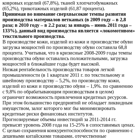
ковровых изделий (67,8%), тканей хлопчатобумажных
(65,2%), трикотажных изделий (61,87 процента).
Принимая во внимание сверхвысокие темпы развития
производства материалов нетканых (в 2009 году – в 2,8
раза; в 2010 году – в 2.2 раза; за январь – июнь 2011 года –
133%), данный вид производства является «локомотивом»
текстильного производства.
В производстве кожи, изделий из кожи и производстве обуви
загрузка мощностей по производству обуви составила 68,8
процента. Учитывая, что в кризисные 2008-2009 годы темпы
производства обуви оставались положительными, загрузка
мощностей в ближайшие годы будет высокой.
Низкая рентабельность производства товаров легкой
промышленности (в 1 квартале 2011 г. по текстильному и
швейному производству – 5,2%, по производству кожи,
изделий из кожи и производство обуви – 1,9%. по сравнению
с 9,8% по обрабатывающим производствам в целом)
ограничит возможность привлечения кредитных ресурсов.
При этом большинство предприятий не обладает ликвидным
имуществом, залог которого мог бы минимизировать
кредитные риски финансовых институтов.
Прогнозируемые объемы инвестиций за 2011-2014 гг.
превысят уровень 2008 года на 15-25% в сопоставимых ценах.
С целью сохранения конкурентоспособности по сравнению с
дешевыми китайскими товарами, отечественные