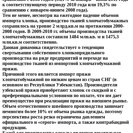
к соответствующему периоду 2010 года или 19,3% по
сравнению с январем-июнем 2008 года).
Тем не менее, несмотря на ежегодное падение объемов
импорта хлопка, производство тканей хлопчатобумажных
сохранялось на уровне 2 млрд.кв.м на протяжении 2000-
2008 годов. В 2009-2010 гг. объемы производства тканей
хлопчатобумажных составили 1484 млн.кв. м и 1475,3
млн.кв.м соответственно.
Данная динамика свидетельствует о тенденции
свертывания собственного хлопкопрядильного
производства на ряде предприятий и переходе на
производство тканей из импортной хлопчатобумажной
пряжи.
Причиной этого является импорт пряжи
хлопчатобумажной по низким ценам из стран СНГ (в
основном из Республики Узбекистан). Производители
узбекской пряжи приобретают хлопок со скидкой и с
преференциальными условиями по оплате, что им дает
преимущество при реализации пряжи на внешнем рынке.
Объем отечественного швейного производства занимает
немногим более 10% от объема рынка одежды, поэтому
перспектива роста резко ограничена давлением
официального и «серого» импорта, а также контрабандной
продукции.
Базой для производства одежды является текстильная