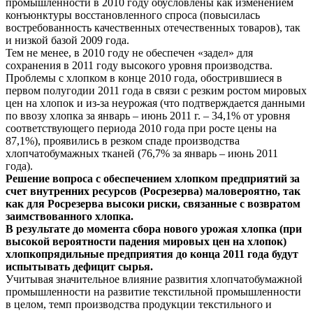
промышленности в 2010 году обусловлены как изменением
конъюнктуры восстановленного спроса (повысилась
востребованность качественных отечественных товаров), так
и низкой базой 2009 года.
Тем не менее, в 2010 году не обеспечен «задел» для
сохранения в 2011 году высокого уровня производства.
Проблемы с хлопком в конце 2010 года, обострившиеся в
первом полугодии 2011 года в связи с резким ростом мировых
цен на хлопок и из-за неурожая (что подтверждается данными
по ввозу хлопка за январь – июнь 2011 г. – 34,1% от уровня
соответствующего периода 2010 года при росте цены на
87,1%), проявились в резком спаде производства
хлопчатобумажных тканей (76,7% за январь – июнь 2011
года).
Решение вопроса с обеспечением хлопком предприятий за
счет внутренних ресурсов (Росрезерва) маловероятно, так
как для Росрезерва высоки риски, связанные с возвратом
заимствованного хлопка.
В результате до момента сбора нового урожая хлопка (при
высокой вероятности падения мировых цен на хлопок)
хлопкопрядильные предприятия до конца 2011 года будут
испытывать дефицит сырья.
Учитывая значительное влияние развития хлопчатобумажной
промышленности на развитие текстильной промышленности
в целом, темп производства продукции текстильного и