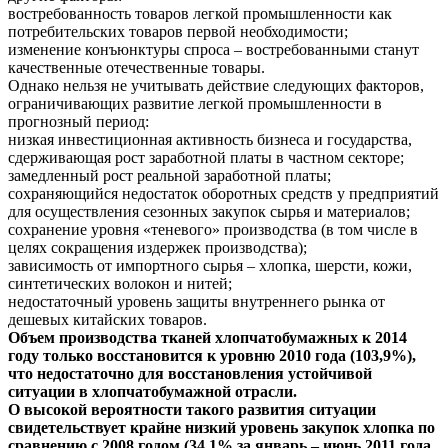
востребованность товаров легкой промышленности как
потребительских товаров первой необходимости;
изменение конъюнктуры спроса – востребованными станут
качественные отечественные товары.
Однако нельзя не учитывать действие следующих факторов,
ограничивающих развитие легкой промышленности в
прогнозный период:
низкая инвестиционная активность бизнеса и государства,
сдерживающая рост заработной платы в частном секторе;
замедленный рост реальной заработной платы;
сохраняющийся недостаток оборотных средств у предприятий
для осуществления сезонных закупок сырья и материалов;
сохранение уровня «теневого» производства (в том числе в
целях сокращения издержек производства);
зависимость от импортного сырья – хлопка, шерсти, кожи,
синтетических волокон и нитей;
недостаточный уровень защиты внутреннего рынка от
дешевых китайских товаров.
Объем производства тканей хлопчатобумажных к 2014
году только восстановится к уровню 2010 года (103,9%),
что недостаточно для восстановления устойчивой
ситуации в хлопчатобумажной отрасли.
О высокой вероятности такого развития ситуации
свидетельствует крайне низкий уровень закупок хлопка по
сравнению с 2008 годом (34,1% за январь – июнь 2011 года