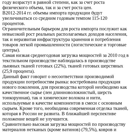
году возрастут в равной степени, как за счет роста
физического объема, так и за счет роста цен.
В2012-2014 гг. объемы импорта продукции будут
увеличиваться со средним годовым темпом 115-120
процентов.
Ограничительным барьером для роста импорта послужит как
невысокий рост реальных располагаемых доходов населения,
так и неразвитая инфраструктура хранения и потребления
товаров легкой промышленности (логистические и торговые
центры).
Самая низкая среднегодовая загрузка мощностей за 2010 год в
текстильном производстве наблюдалась в производстве
льняных тканей готовых (22%), тканей готовых шерстяных
(25,9 процента).
Данный факт говорит о несоответствии производимой
продукции потребностям рынка: востребована продукция
нового поколения, для производства которой необходимо как
качественное сырье (лен длинноволокнистый, шерсть
тонкорунная), так и химические волокна и нити,
используемые в качестве компонентов в смеси с основным
сырьем. Кроме того, необходима современная отделка тканей,
которая в России не развита. В ближайшей перспективе
положение вещей не улучшится.
Сравнительно высокая загрузка мощностей по производству
материалов нетканых (кроме ватинов) (79,5%), ковров и