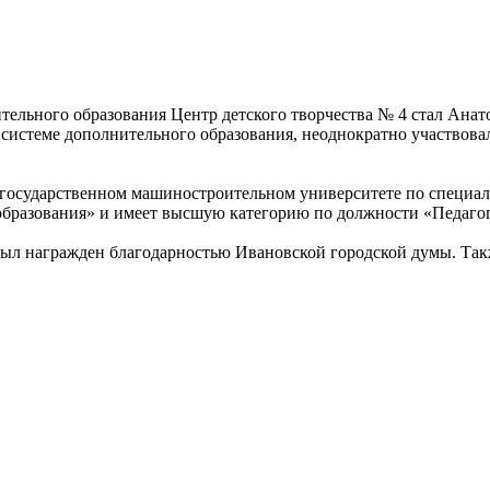
льного образования Центр детского творчества № 4 стал Анато
системе дополнительного образования, неоднократно участвовал
 государственном машиностроительном университете по специ
образования» и имеет высшую категорию по должности «Педагог
 был награжден благодарностью Ивановской городской думы. Так