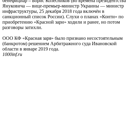
бенефициар – Борис Колесников (во времена президентства
Януковича — вице-премьер-министр Украины — министр
инфраструктуры, 25 декабря 2018 года включён в
санкционный список России). Слухи о планах «Конти» по
приобретению «Красной зари» ходили и ранее, но потом
разговоры затихли.
ООО КФ «Красная заря» было признано несостоятельным
(банкротом) решением Арбитражного суда Ивановской
области в январе 2019 года.
1000inf.ru