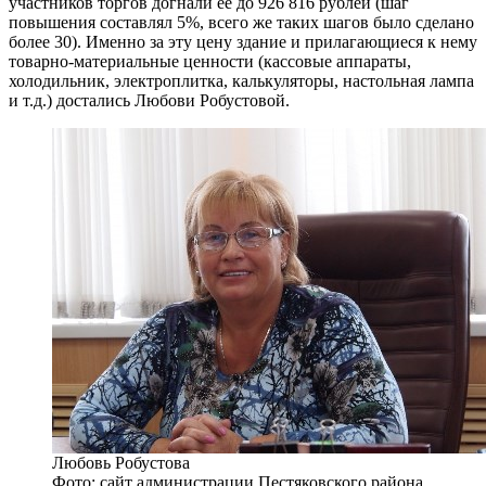
участников торгов догнали ее до 926 816 рублей (шаг
повышения составлял 5%, всего же таких шагов было сделано
более 30). Именно за эту цену здание и прилагающиеся к нему
товарно-материальные ценности (кассовые аппараты,
холодильник, электроплитка, калькуляторы, настольная лампа
и т.д.) достались Любови Робустовой.
Любовь Робустова
Фото: сайт администрации Пестяковского района