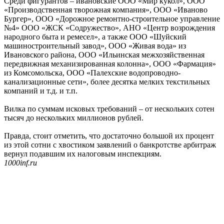
Среди фигурантов – ивановские ООО «Мир кукол», ООО
«Производственная творожная компания», ООО «Иваново
Бургер», ООО «Дорожное ремонтно-строительное управление
№4» ООО «ЖСК «Содружество», АНО «Центр возрождения
народного быта и ремесел», а также ООО «Шуйский
машиностроительный завод», ООО «Живая вода» из
Ивановского района, ООО «Ильинская межхозяйственная
передвижная механизированная колонна», ООО «Фармация»
из Комсомольска, ООО «Палехские водопроводно-
канализационные сети», более десятка мелких текстильных
компаний и т.д. и т.п.
Вилка по суммам исковых требований – от нескольких сотен
тысяч до нескольких миллионов рублей.
Правда, стоит отметить, что достаточно большой их процент
из этой сотни с хвостиком заявлений о банкротстве арбитраж
вернул подавшим их налоговым инспекциям.
1000inf.ru