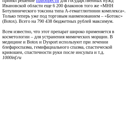
принял решение
приобрести
для государственных нужд
Ивановской области еще 6 200 флаконов того же «МНН
Ботулинического токсина типа A-гемагглютинин комплекса».
Только теперь уже под торговым наименованием – «Ботокс»
(Botox). Всего на 790 438 бюджетных рублей максимум.
Всем известно, что этот препарат широко применяется в
косметологии – для устранения мимических морщин. В
медицине и Botox и Dysport используют при лечении
блефароспазма, гемифациального спазма, спастической
кривошеи, спастичности руки после инсульта и т.д.
1000inf.ru