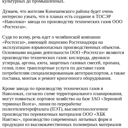
культурных до промышленных.
Думаем, что жителям Кинешемского района будет очень
интересно узнать, что в планах есть создание в ТОСЭР
«Наволоки» завода по производству технических газов ООО
«Ростехгаз».
Судя по всему, речь идет о челябинской компании
«Ростехгаз», имеющей лицензию Ростехнадзора на
эксплуатацию взрывоопасных производственных объектов.
Основными видами деятельности ООО «Ростехгаз» являются
производство технических газов: кислорода, двуокиси
углерода, аргона, азота, защитных газовых смесей, пропана,
гелия, плюс транспортные услуги по доставке газов
потребителям специализированным автотранспортом, а также
поставка, монтаж и ремонт криогенного оборудования.
Кроме завода по производству технических газов в
Наволоках, согласно схеме территориального планирования,
могут появиться: портовое хозяйство на базе ЗАО «Зерновой
терминал Волга», линия по переработке
полиэтилентерефталата (ПЭТ), высокотехнологичное
производство перевязочных материалов ООО «ХБК
Навтэкс», производство современных литьевых форм и
продукции из высококачественных полимерных материалов