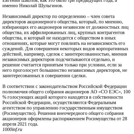
Евгений Школов, как это было три предыдущих года, а
именно Николай Шульгинов.
Независимый директор по определению – член совета
директоров акционерного общества, который, по мнению,
избирающих его акционеров независим от должностных лиц
общества, их аффилированных лиц, крупных контрагентов
общества, и который не находится с обществом в иных
отношениях, которые могут повлиять на независимость его
суждений. Для совершения некоторых видов корпоративных
действий, например, сделок с заинтересованностью, мнения
независимых директоров подсчитываются отдельно, и
решение считается принятым только при условии, если за
него проголосует большинство независимых директоров, не
заинтересованных в совершении сделки.
В соответствии с законодательством Российской Федерации
полномочия общего собрания акционеров АО «СО ЕЭС», 100
% голосующих акций которого находятся в собственности
Российской Федерации, осуществляются Федеральным
агентством по управлению государственным имуществом
(Росимущество). Решения внеочередного общего собрания
акционеров оформлены распоряжением Росимущества от 28
апреля 2021 года.
1000inf.ru