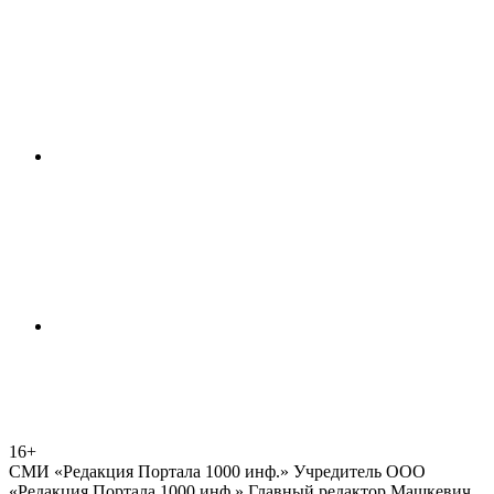
16+
СМИ «Редакция Портала 1000 инф.» Учредитель ООО
«Редакция Портала 1000 инф.» Главный редактор Машкевич