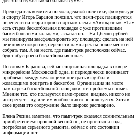
для этого нужна такая большая сумма.
Председатель комитета по молодежной политике, физкультуре
и спорту Игорь Баранов пояснил, что памп-трек планируется
перенести на территорию спорткомплекса «Автокраны». «Там
есть старая баскетбольная площадка с уже прогнившими
баскетбольными кольцами, - сказал он. – На 1,6 млн рублей
мы планируем заасфальтировать эту площадку, сделать на ней
резиновое покрытие, перенести памп-трек на новое место и
собрать там. А на месте, где памп-трек расположен сейчас,
будет обустроена баскетбольная зона».
По словам Баранова, сейчас спортивная площадка в сквере
микрорайона Московский одна, и периодически возникают
проблемы между желающими поиграть в футбол и
желающими поиграть в баскетбол. Организация на месте
памп-трека баскетбольной площадки эти проблемы снимет.
Мнение тех, кто пользуется памп-треком, видимо, никого не
интересует – ну, или им вообще никто не пользуется. Хотя в
свое время это сооружение было широко распиарено.
Елена Рясина заметила, что памп-трек оказался сомнительным
приобретением: прошлой весной он, не простояв и года,
потребовал серьезного ремонта, сейчас о его состоянии
информации нет.