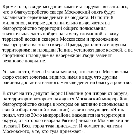
Кроме того, в ходе заседания комитета гордумы выяснилось,
что в благоустройство сквера Московский опять будут
вкладывать серьезные деньги из бюджета. Из почти 8
миллионов, которые дополнительно выделяются на
благоустройство территорий общего пользования,
значительная часть пойдет на замену сломанной за зиму
террасной доски в сквере в Московском и продолжение
благоустройства этого сквера. Правда, достанется и другим
территориям: на площади Ленина установят двое качелей, а на
спортивной площадке на набережной Уводи заменят
резиновое покрытие.
Услышав это, Елена Рясина заявила, что сквер в Московском
скоро станет золотым, видимо, имея в виду, что другим
районам достается намного меньше денег на благоустройство.
В ответ на это депутат Борис Шаляпин (он избран от округа,
на территории которого находится Московский микрорайон,
благоустройство сквера в котором он активно использовал в
своей избирательной кампании) заявил следующее: «Я так
понял, что из 30-го микрорайона (находится на территории
округа, от которого избрана Рясина) никого в Московский не
пускать? Весь город туда приезжает. И ломают не жители
Московского, а те, кто туда приезжает».