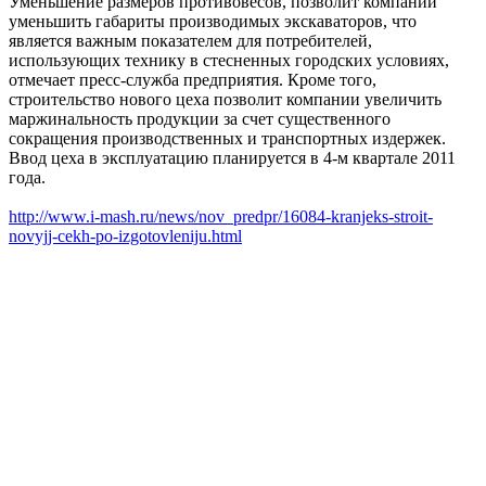
Уменьшение размеров противовесов, позволит компании
уменьшить габариты производимых экскаваторов, что
является важным показателем для потребителей,
использующих технику в стесненных городских условиях,
отмечает пресс-служба предприятия. Кроме того,
строительство нового цеха позволит компании увеличить
маржинальность продукции за счет существенного
сокращения производственных и транспортных издержек.
Ввод цеха в эксплуатацию планируется в 4-м квартале 2011
года.
http://www.i-mash.ru/news/nov_predpr/16084-kranjeks-stroit-
novyjj-cekh-po-izgotovleniju.html