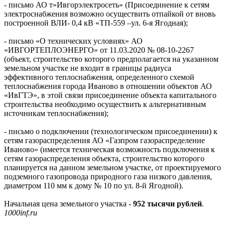
- письмо АО т»Ивгорэлектросеть» (Присоединение к сетям
электроснабжения возможно осуществить отпайкой от вновь
построенной ВЛИ- 0,4 кВ «ТП-559 –ул. 6-я Ягодная);
- письмо «О технических условиях» АО
«ИВГОРТЕПЛОЭНЕРГО» от 11.03.2020 № 08-10-2267
(объект, строительство которого предполагается на указанном
земельном участке не входит в границы радиуса
эффективного теплоснабжения, определенного схемой
теплоснабжения города Иваново в отношении объектов АО
«ИвГТЭ», в этой связи присоединение объекта капитального
строительства необходимо осуществить к альтернативным
источникам теплоснабжения);
- письмо о подключении (технологическом присоединении) к
сетям газораспределения АО «Газпром газораспределение
Иваново» (имеется техническая возможность подключения к
сетям газораспределения объекта, строительство которого
планируется на данном земельном участке, от проектируемого
подземного газопровода природного газа низкого давления,
диаметром 110 мм к дому № 10 по ул. 8-й Ягодной).
Начальная цена земельного участка -
952 тысячи рублей
.
1000inf.ru