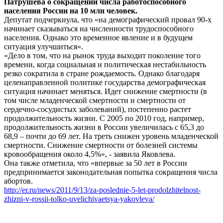
Патрушева о сокращении числа работоспособного
населения России на 10 млн человек.
Депутат подчеркнула, что «на демографический провал 90-х
начинает сказываться на численности трудоспособного
населения. Однако это временное явление и в будущем
ситуация улучшиться».
«Дело в том, что на рынок труда выходит поколение того
времени, когда социальная и политическая нестабильность
резко сократила в стране рождаемость. Однако благодаря
целенаправленной политике государства демографическая
ситуация начинает меняться. Идет снижение смертности (в
том числе младенческой смертности и смертности от
сердечно-сосудистых заболеваний), постепенно растет
продолжительность жизни. С 2005 по 2010 год, например,
продолжительность жизни в России увеличилась с 65,3 до
68,9 – почти до 69 лет. На треть снижен уровень младенческой
смертности. Снижение смертности от болезней системы
кровообращения около 4,5%», - заявила Яковлева.
Она также отметила, что «впервые за 50 лет в России
предпринимается законодательная попытка сокращения числа
абортов.
http://er.ru/news/2011/9/13/za-poslednie-5-let-prodolzhitelnost-
zhizni-v-rossii-tolko-uvelichivaetsya-yakovleva/