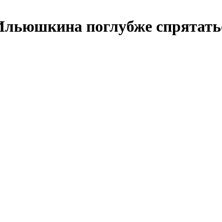
Ильюшкина поглубже спрятатьс