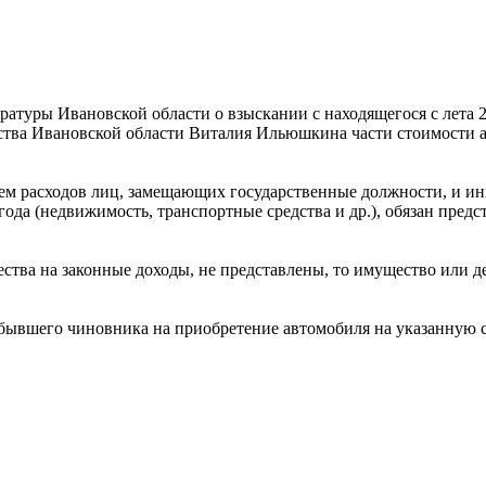
туры Ивановской области о взыскании с находящегося с лета 20
ьства Ивановской области Виталия Ильюшкина части стоимости 
ием расходов лиц, замещающих государственные должности, и и
года (недвижимость, транспортные средства и др.), обязан предст
ства на законные доходы, не представлены, то имущество или д
ы бывшего чиновника на приобретение автомобиля на указанную 