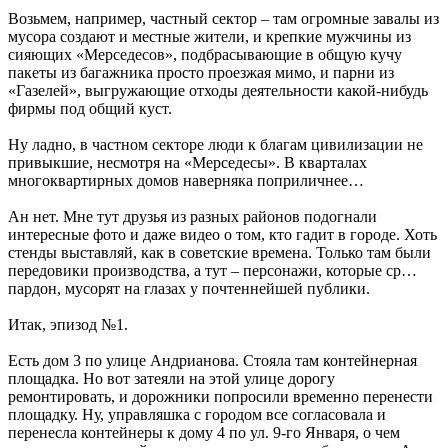
Возьмем, например, частный сектор – там огромные завалы из
мусора создают и местные жители, и крепкие мужчины из
сияющих «Мерседесов», подбрасывающие в общую кучу
пакеты из багажника просто проезжая мимо, и парни из
«Газелей», выгружающие отходы деятельности какой-нибудь
фирмы под общий куст.
Ну ладно, в частном секторе люди к благам цивилизации не
привыкшие, несмотря на «Мерседесы». В кварталах
многоквартирных домов наверняка поприличнее…
Ан нет. Мне тут друзья из разных районов подогнали
интересные фото и даже видео о том, кто гадит в городе. Хоть
стенды выставляй, как в советские времена. Только там были
передовики производства, а тут – персонажи, которые ср…
пардон, мусорят на глазах у почтеннейшей публики.
Итак, эпизод №1.
Есть дом 3 по улице Андрианова. Стояла там контейнерная
площадка. Но вот затеяли на этой улице дорогу
ремонтировать, и дорожники попросили временно перенести
площадку. Ну, управляшка с городом все согласовала и
перенесла контейнеры к дому 4 по ул. 9-го Января, о чем