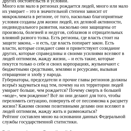
других обстоятельств и условий.
Много или мало в регионах рождается людей, много или мало
их умирает – это в значительной степени зависит от
микроклимата в регионе, от того, насколько благоприятные
условия созданы для жизни людей, их деловой активности,
индивидуального развития, насколько они защищены от
произвола, болезней и недугов, соблазнов и отрицательных
влияний разного толка. Есть регионы, где власть стоит на
защите закона, – и есть, где власть попирает закон. Есть
власти, которые созидают сами и приветствуют созидание
других, которые справедливы и своими усилиями вселяют в
людей оптимизм, жажду жизни, – и есть такие, которые
пекутся только о себе и своих корпорациях, жульничают с
бюджетными средствами, землями и ресурсами, вызывая
отвращение и злобу у народа.
Губернаторы, председатели и прочие главы регионов должны
всерьёз задуматься над тем, почему на их территории людей
умирает больше, чем рождается? Почему смерть в большей
«моде», чем рождение? Всё ли они делают для того, чтобы
переломить ситуацию, повернуть её от пессимизма к расцвету
жизни? Какими своими позитивными делами они вселяют в
людей оптимизм, жажду жить и размножаться?
Рейтинг составлен мною на основании данных Федеральной
службы государственной статистики.