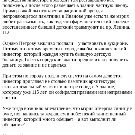
положено, а после этого размещает в здании частную школу.
Пример такой льготно-реставрационной аренды
непродающегося памятника в Иванове уже есть: та же мэрия
любит рассказывать, как чудесно фармацевтический колледж
восстанавливает бывший детский травмпункт на пр. Ленина,
112.
Однако Петрову вежливо послали – участвовать в аукционе.
Потому что к тому времени в городе якобы появился некий
инвестор, который жаждал купить бывшую детскую
больницу. То есть городские власти предпочитают получить
деньги за здание и не париться.
При этом по городу ползли слухи, что на самом деле этот
инвестор приглядел не столько памятник архитектуры,
сколько земельный участок в центре города. А здание,
которому уже 115 лет, он собирался правдами или неправдами
снести.
Уже тогда возникло впечатление, что мэрия отвергла синицу в
руке, погнавшись за журавлем в небе: некий таинственный
инвестор, который много обещает – а вот выполнит ли
обещания?