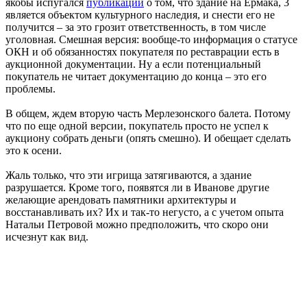
якобы испугался
публикаций
о том, что здание на Ермака, 3
является объектом культурного наследия, и снести его не
получится – за это грозит ответственность, в том числе
уголовная. Смешная версия: вообще-то информация о статусе
ОКН и об обязанностях покупателя по реставрации есть в
аукционной документации. Ну а если потенциальный
покупатель не читает документацию до конца – это его
проблемы.
В общем, ждем вторую часть Мерлезонского балета. Потому
что по еще одной версии, покупатель просто не успел к
аукциону собрать деньги (опять смешно). И обещает сделать
это к осени.
Жаль только, что эти игрища затягиваются, а здание
разрушается. Кроме того, появятся ли в Иванове другие
желающие арендовать памятники архитектуры и
восстанавливать их? Их и так-то негусто, а с учетом опыта
Натальи Петровой можно предположить, что скоро они
исчезнут как вид.