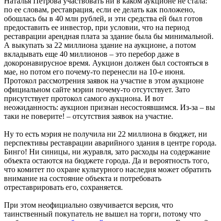
Наталья Петрова участвовать ни в каком аукционе не стала:
по ее словам, реставрация, если ее делать как положено,
обошлась бы в 40 млн рублей, и эти средства ей был готов
предоставить ее инвестор, при условии, что на период
реставрации арендная плата за здание была бы минимальной.
А выкупать за 22 миллиона здание на аукционе, а потом
вкладывать еще 40 миллионов – это перебор даже в
докоронавирусное время. Аукцион должен был состояться в
мае, но потом его почему-то перенесли на 10-е июня.
Протокол рассмотрения заявок на участие в этом аукционе
официальном сайте мэрии почему-то отсутствует. Зато
присутствует протокол самого аукциона. И вот
неожиданность: аукцион признан несостоявшимся. Из-за – вы
таки не поверите! – отсутствия заявок на участие.
Ну то есть мэрия не получила ни 22 миллиона в бюджет, ни
перспективы реставрации аварийного здания в центре города.
Бинго! Ни синицы, ни журавля, зато расходы на содержание
объекта остаются на бюджете города. Да и вероятность того,
что комитет по охране культурного наследия может обратить
внимание на состояние объекта и потребовать
отреставрировать его, сохраняется.
При этом неофициально озвучивается версия, что
таинственный покупатель не вышел на торги, потому что