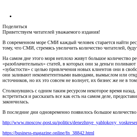
Поделиться
Приветствуем читателей уважаемого издания!
В современном море СМИ каждый человек старается найти рес
тому, что СМИ, стремясь увеличить количество читателей, буду
На самом дне этого моря неплохо живут большое количество рес
«разоблачительных» статей, в которых они за деньги поливают 
«зубастости» с целью привлечения новых клиентов они в своб
они заливают некомпетентными выводами, вымыслом или откр
источников, но их это совсем не волнует, их бизнес же не в том
Столкнувшись с одним таким ресурсом некоторое время назад,
встретиться и рассказать все как есть на самом деле, предоста
закончилась.
В последние дни одновременно появилось большое количество
http://www.moscow-post.su/politics/denezhnye_yablokovy_voskres
https://business-magazine.online/fn_38842.html