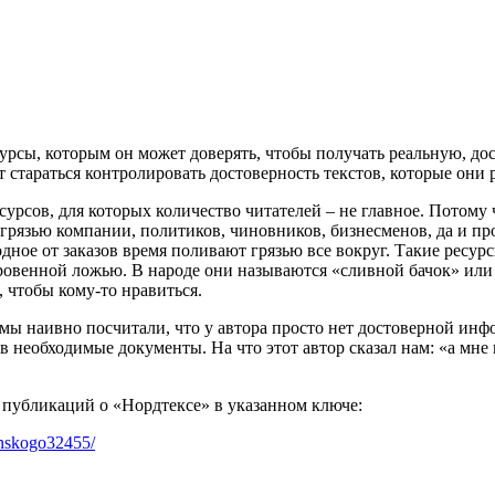
урсы, которым он может доверять, чтобы получать реальную, д
т стараться контролировать достоверность текстов, которые они 
урсов, для которых количество читателей – не главное. Потому 
грязью компании, политиков, чиновников, бизнесменов, да и прос
одное от заказов время поливают грязью все вокруг. Такие рес
овенной ложью. В народе они называются «сливной бачок» или
, чтобы кому-то нравиться.
 мы наивно посчитали, что у автора просто нет достоверной ин
вив необходимые документы. На что этот автор сказал нам: «а мне
 публикаций о «Нордтексе» в указанном ключе:
enskogo32455/