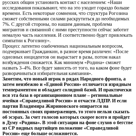
русских общин установить контакт с населением: «Наши
исследования показывают, что на это уходит гораздо больше
времени. Есть некоторые сомнения, что структура Рогозина
сможет собственными силами раскрутиться до необходимых
7%. С другой стороны, по нашим данным, проблема
мигрантов и связанной с ними преступности сейчас заботит
немалую часть населения. И соответственно будет привлекать
симпатии к Рогозину».
Процесс латентно озабоченных национальным вопросом,
подчеркивает Гражданкин, в разное время различен: «После
одиозных инцидентов он вырастает в разы, потом накал
возбуждения снижается. Как минимум «Родина» сможет
назвать 3–4%. Все будет зависеть от того, на каком фоне будет
разворачиваться избирательная кампания».
Заметим, что новый игрок в рядах Народного фронта, а
затем неизбежно и «Единой России» отличается изрядным
темпераментом и обладает солидной базой. И практически
вся эта база в организационном плане – региональные
ячейки «Справедливой России» и отчасти ЛДПР. И если
партия Владимира Жириновского опирается на
постоянных своих приверженцев, то этого нельзя сказать
об эсэрах. За счет голосов которых скорее всего и пройдет
в Думу «Родина». В этой ситуации на фоне слухов о бегстве
из СР видных партийцев положение «Справедливой
России» еще больше осложняется.