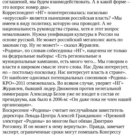
соглашений, мы будем взаимодействовать. А в какой форме –
это вопрос номер два».
Корреспондент «НГ» поинтересовалась: насколько
«нерусской» является нынешняя российская власть? «Мы
имеем в виду политику, которую она проводит. А не
национальность руководства страны, хотя и этот вопрос
немаловажен. Нужна унификация культуры в России на
основе русской. Не может российский мегаполис жить по
законам гор. Ну не может!» – сказал Журавлев.
«Родина», по словам собеседника «НГ», нацелена не только
на федеральные выборы: «Есть региональные и
муниципальные кампании, есть много чего... Мы говорим о
власти в широком смысле этого слова. Нас Дума интересует,
но – постольку-поскольку. Нас интересует власть в стране».
От наиболее одиозных потенциальных союзников «Родина–
КРО»-2011 отмежевалась. Во всяком случае, уверяет «НГ»
Журавлев, бывший лидер Движения против нелегальной
иммиграции Александр Белов уже не входит в состав ее
президиума, как было в 2006-м: «Он даже пока не член нашей
организации».
Воскресение «Родины» считает неслучайным заместитель
директора Левада-Центра Алексей Гражданкин: «Прежний
электорат «Родины» во многом был обязан Дмитрию
Рогозину. И он может к нему вернуться». Правда, замечает
эксперт, ограниченные сроки могут помешать Конгрессу