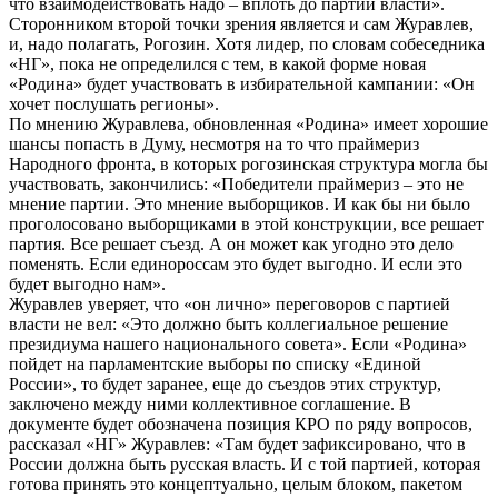
что взаимодействовать надо – вплоть до партии власти».
Сторонником второй точки зрения является и сам Журавлев,
и, надо полагать, Рогозин. Хотя лидер, по словам собеседника
«НГ», пока не определился с тем, в какой форме новая
«Родина» будет участвовать в избирательной кампании: «Он
хочет послушать регионы».
По мнению Журавлева, обновленная «Родина» имеет хорошие
шансы попасть в Думу, несмотря на то что праймериз
Народного фронта, в которых рогозинская структура могла бы
участвовать, закончились: «Победители праймериз – это не
мнение партии. Это мнение выборщиков. И как бы ни было
проголосовано выборщиками в этой конструкции, все решает
партия. Все решает съезд. А он может как угодно это дело
поменять. Если единороссам это будет выгодно. И если это
будет выгодно нам».
Журавлев уверяет, что «он лично» переговоров с партией
власти не вел: «Это должно быть коллегиальное решение
президиума нашего национального совета». Если «Родина»
пойдет на парламентские выборы по списку «Единой
России», то будет заранее, еще до съездов этих структур,
заключено между ними коллективное соглашение. В
документе будет обозначена позиция КРО по ряду вопросов,
рассказал «НГ» Журавлев: «Там будет зафиксировано, что в
России должна быть русская власть. И с той партией, которая
готова принять это концептуально, целым блоком, пакетом