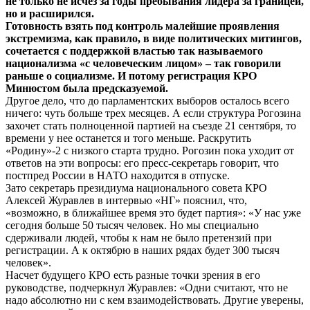
не только не исчез за годы пребывания лидера за границей,
но и расширился.
Готовность взять под контроль малейшие проявления
экстремизма, как правило, в виде политических митингов,
сочетается с поддержкой властью так называемого
национализма «с человеческим лицом» – так говорили
раньше о социализме. И потому регистрация КРО
Минюстом была предсказуемой.
Другое дело, что до парламентских выборов осталось всего
ничего: чуть больше трех месяцев. А если структура Рогозина
захочет стать полноценной партией на съезде 21 сентября, то
времени у нее останется и того меньше. Раскрутить
«Родину»-2 с низкого старта трудно. Рогозин пока уходит от
ответов на эти вопросы: его пресс-секретарь говорит, что
постпред России в НАТО находится в отпуске.
Зато секретарь президиума национального совета КРО
Алексей Журавлев в интервью «НГ» пояснил, что,
«возможно, в ближайшее время это будет партия»: «У нас уже
сегодня больше 50 тысяч человек. Но мы специально
сдерживали людей, чтобы к нам не было претензий при
регистрации. А к октябрю в наших рядах будет 300 тысяч
человек».
Насчет будущего КРО есть разные точки зрения в его
руководстве, подчеркнул Журавлев: «Одни считают, что не
надо абсолютно ни с кем взаимодействовать. Другие уверены,