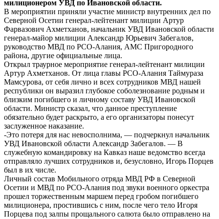
милиционером УВД по Ивановской области.
В мероприятии приняли участие министр внутренних дел по
Северной Осетии генерал-лейтенант милиции Артур
Фарвазович Ахметханов, начальник УВД Ивановской области
генерал-майор милиции Александр Юрьевич Забегалов,
руководство МВД по РСО-Алания, АМС Пригородного
района, другие официальные лица.
Открыл траурное мероприятие генерал-лейтенант милиции
Артур Ахметханов. От лица главы РСО-Алания Таймураза
Мамсурова, от себя лично и всех сотрудников МВД нашей
республики он выразил глубокое соболезнование родным и
близким погибшего и личному составу УВД Ивановской
области. Министр сказал, что данное преступление
обязательно будет раскрыто, а его организаторы понесут
заслуженное наказание.
-Это потеря для нас невосполнима, — подчеркнул начальник
УВД Ивановской области Александр Забегалов. — В
служебную командировку на Кавказ наше ведомство всегда
отправляло лучших сотрудников и, безусловно, Игорь Порцев
был в их числе.
Личный состав Мобильного отряда МВД РФ в Северной
Осетии и МВД по РСО-Алания под звуки военного оркестра
прошел торжественным маршем перед гробом погибшего
милиционера, простившись с ним, после чего тело Игоря
Порцева под залпы прощального салюта было отправлено на