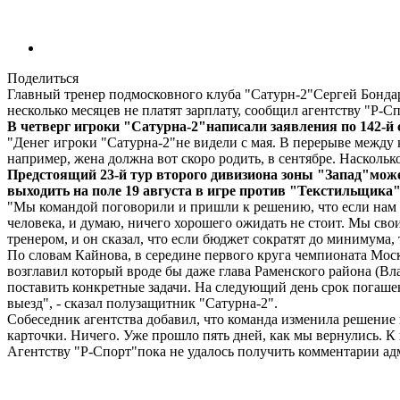
Поделиться
Главный тренер подмосковного клуба "Сатурн-2"Сергей Бонда
несколько месяцев не платят зарплату, сообщил агентству "Р-
В четверг игроки "Сатурна-2"написали заявления по 142-й 
"Денег игроки "Сатурна-2"не видели с мая. В перерыве между к
например, жена должна вот скоро родить, в сентябре. Наскольк
Предстоящий 23-й тур второго дивизиона зоны "Запад"может
выходить на поле 19 августа в игре против "Текстильщика
"Мы командой поговорили и пришли к решению, что если нам та
человека, и думаю, ничего хорошего ожидать не стоит. Мы свои
тренером, и он сказал, что если бюджет сократят до минимума,
По словам Кайнова, в середине первого круга чемпионата Моск
возглавил который вроде бы даже глава Раменского района (Вл
поставить конкретные задачи. На следующий день срок погашен
выезд", - сказал полузащитник "Сатурна-2".
Собеседник агентства добавил, что команда изменила решение п
карточки. Ничего. Уже прошло пять дней, как мы вернулись. К
Агентству "Р-Спорт"пока не удалось получить комментарии а