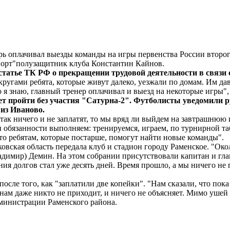
рь оплачивал выезды команды на игры первенства России второ
Спорт"полузащитник клуба Константин Кайнов.
статье ТК РФ о прекращении трудовой деятельности в связи 
ругами ребята, которые живут далеко, уезжали по домам. Им дав
о я знаю, главный тренер оплачивал и выезд на некоторые игры"
 пройти без участия "Сатурна-2". Футболисты уведомили рук
"из Иваново.
к ничего и не заплатят, то мы вряд ли выйдем на завтрашнюю иг
 обязанности выполняем: тренируемся, играем, по турнирной таб
 то ребятам, которые постарше, помогут найти новые команды".
овская область передала клуб и стадион городу Раменское. "Око
адимир) Демин. На этом собрании присутствовали капитан и гла
ия долгов стал уже десять дней. Время прошло, а мы ничего не 
осле того, как "заплатили две копейки". "Нам сказали, что пока
 нам даже никто не приходит, и ничего не объясняет. Мимо ушей
дминистрации Раменского района.