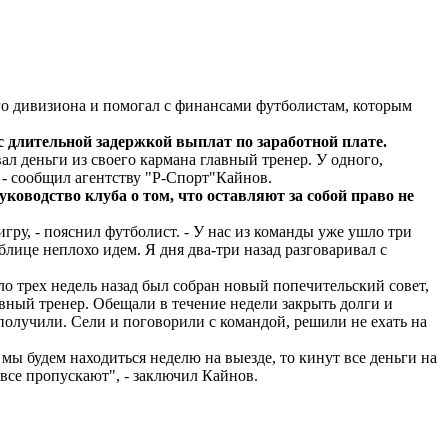
го дивизиона и помогал с финансами футболистам, которым
с длительной задержкой выплат по заработной плате.
ал деньги из своего кармана главный тренер. У одного,
, - сообщил агентству "Р-Спорт"Кайнов.
оводство клуба о том, что оставляют за собой право не
ру, - пояснил футболист. - У нас из команды уже ушло три
лице неплохо идем. Я дня два-три назад разговаривал с
ло трех недель назад был собран новый попечительский совет,
вный тренер. Обещали в течение недели закрыть долги и
получили. Сели и поговорили с командой, решили не ехать на
 мы будем находиться неделю на выезде, то кинут все деньги на
 все пропускают", - заключил Кайнов.