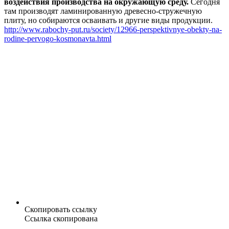
воздействия производства на окружающую среду.
Сегодня
там производят ламинированную древесно-стружечную
плиту, но собираются осваивать и другие виды продукции.
http://www.rabochy-put.ru/society/12966-perspektivnye-obekty-na-
rodine-pervogo-kosmonavta.html
Скопировать ссылку
Ссылка скопирована