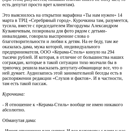
есть депутат просто врет клиентам).
Это выяснилось на открытии марафона «Ты нам нужен» 14
марта в ТРЦ «Серебряный город». Курочкина там, разумеется,
тусила, вместе с председателем Ивгордумы Александром
Кузьмичевым, позировала для фото рядом с детьми-
инвалидами, говорила выспренние слова о
благотворительности и любви к детям. На ее беду, там же
оказалась дама, мужа которой, индивидуального
предпринимателя, ООО «Керама-Стиль» кинуло на 294
тысячи рублей. И которая, в отличие от большинства наших
сограждан, которые в такой ситуации тихо молчали бы в
тряпочку, решила высказать депутату-обманщице все, что о
ней думает. Аудиозапись этой занимательной беседы есть в
распоряжении редакции «Слухов и фактов». И в частности,
там есть такой пассаж.
Курочкина:
- Я отношение к «Керама-Стиль» вообще не имею никакого
абсолютно.
Обманутая дама:
- Имеет отношение ваш супруг. И все разговоры с вами у нас