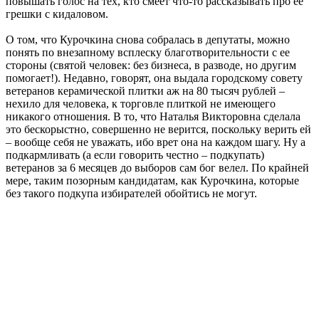
повышать голос на тех, кто смеет что-то рассказывать про ее
грешки с кидаловом.
О том, что Курочкина снова собралась в депутаты, можно
понять по внезапному всплеску благотворительности с ее
стороны (святой человек: без бизнеса, в разводе, но другим
помогает!). Недавно, говорят, она выдала городскому совету
ветеранов керамической плитки аж на 80 тысяч рублей –
нехило для человека, к торговле плиткой не имеющего
никакого отношения. В то, что Наталья Викторовна сделала
это бескорыстно, совершенно не верится, поскольку верить ей
– вообще себя не уважать, ибо врет она на каждом шагу. Ну а
подкармливать (а если говорить честно – подкупать)
ветеранов за 6 месяцев до выборов сам бог велел. По крайней
мере, таким позорным кандидатам, как Курочкина, которые
без такого подкупа избирателей обойтись не могут.