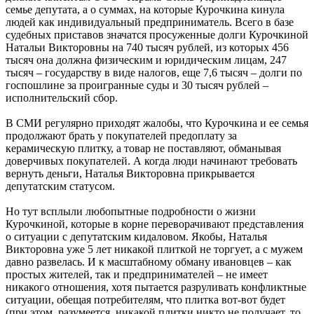
семье депутата, а о суммах, на которые Курочкина кинула
людей как индивидуальный предприниматель. Всего в базе
судебных приставов значатся просуженные долги Курочкиной
Натальи Викторовны на 740 тысяч рублей, из которых 456
тысяч она должна физическим и юридическим лицам, 247
тысяч – государству в виде налогов, еще 7,6 тысяч – долги по
госпошлине за проигранные суды и 30 тысяч рублей –
исполнительский сбор.
В СМИ регулярно приходят жалобы, что Курочкина и ее семья
продолжают брать у покупателей предоплату за
керамическую плитку, а товар не поставляют, обманывая
доверчивых покупателей. А когда люди начинают требовать
вернуть деньги, Наталья Викторовна прикрывается
депутатским статусом.
Но тут всплыли любопытные подробности о жизни
Курочкиной, которые в корне переворачивают представления
о ситуации с депутатским кидаловом. Якобы, Наталья
Викторовна уже 5 лет никакой плиткой не торгует, а с мужем
давно развелась. И к масштабному обману ивановцев – как
простых жителей, так и предпринимателей – не имеет
никакого отношения, хотя пытается разруливать конфликтные
ситуации, обещая потребителям, что плитка вот-вот будет
(при этом, разумеется, никакой плитки никто не получает, то