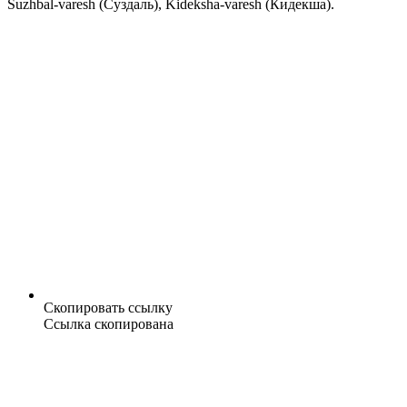
Suzhbal-varesh (Суздаль), Kideksha-varesh (Кидекша).
Скопировать ссылку
Ссылка скопирована