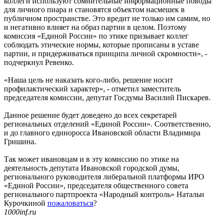
коллеги используют сомнительные информационные поводы
для личного пиара и становятся объектом насмешек в
публичном пространстве. Это вредит не только им самим, но
и негативно влияет на образ партии в целом. Поэтому
комиссия «Единой России» по этике призывает коллег
соблюдать этические нормы, которые прописаны в уставе
партии, и придерживаться принципа личной скромности», -
подчеркнул Ревенко.
«Наша цель не наказать кого-либо, решение носит
профилактический характер», - отметил заместитель
председателя комиссии, депутат Госдумы Василий Пискарев.
Данное решение будет доведено до всех секретарей
региональных отделений «Единой России». Соответственно,
и до главного единоросса Ивановской области Владимира
Гришина.
Так может ивановцам и в эту комиссию по этике на
деятельность депутата Ивановской городской думы,
регионального руководителя либеральной платформы ИРО
«Единой России», председателя общественного совета
регионального партпроекта «Народный контроль» Натальи
Курочкиной
пожаловаться
?
1000inf.ru