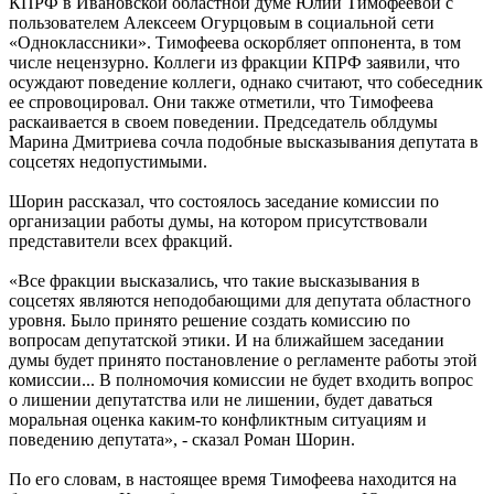
КПРФ в Ивановской областной думе Юлии Тимофеевой с
пользователем Алексеем Огурцовым в социальной сети
«Одноклассники». Тимофеева оскорбляет оппонента, в том
числе нецензурно. Коллеги из фракции КПРФ заявили, что
осуждают поведение коллеги, однако считают, что собеседник
ее спровоцировал. Они также отметили, что Тимофеева
раскаивается в своем поведении. Председатель облдумы
Марина Дмитриева сочла подобные высказывания депутата в
соцсетях недопустимыми.
Шорин рассказал, что состоялось заседание комиссии по
организации работы думы, на котором присутствовали
представители всех фракций.
«Все фракции высказались, что такие высказывания в
соцсетях являются неподобающими для депутата областного
уровня. Было принято решение создать комиссию по
вопросам депутатской этики. И на ближайшем заседании
думы будет принято постановление о регламенте работы этой
комиссии... В полномочия комиссии не будет входить вопрос
о лишении депутатства или не лишении, будет даваться
моральная оценка каким-то конфликтным ситуациям и
поведению депутата», - сказал Роман Шорин.
По его словам, в настоящее время Тимофеева находится на