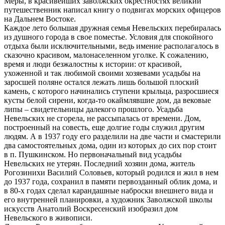
Меры, в красивейших заволжских окрестностях великий
путешественник написал книгу о подвигах морских офицеров
на Дальнем Востоке.
Каждое лето большая дружная семья Невельских перебиралась
из душного города в свое поместье. Условия для спокойного
отдыха были исключительными, ведь имение располагалось в
сказочно красивом, малонаселенном уголке. К сожалению,
время и люди безжалостны к истории: от красивой,
ухоженной и так любимой своими хозяевами усадьбы на
заросшей поляне остался лежать лишь большой плоский
камень, с которого начинались ступени крыльца, разросшиеся
кусты белой сирени, когда-то окаймлявшие дом, да вековые
липы – свидетельницы далекого прошлого. Усадьба
Невельских не сгорела, не рассыпалась от времени. Дом,
построенный на совесть, еще долгие годы служил другим
людям. А в 1937 году его разделили на две части и смастерили
два самостоятельных дома, один из которых до сих пор стоит
в п. Пушкинском. Но первоначальный вид усадьбы
Невельских не утерян. Последний хозяин дома, житель
Рогозинихи Василий Соловьев, который родился и жил в нем
до 1937 года, сохранил в памяти первозданный облик дома, и
в 80-х годах сделал карандашные наброски внешнего вида и
его внутренней планировки, а художник Заволжской школы
искусств Анатолий Воскресенский изобразил дом
Невельского в живописи.