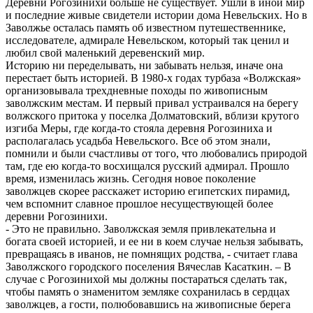
Деревни Рогозинихи больше не существует. Ушли в иной мир
и последние живые свидетели истории дома Невельских. Но в
Заволжье осталась память об известном путешественнике,
исследователе, адмирале Невельском, который так ценил и
любил свой маленький деревенский мир.
Историю ни переделывать, ни забывать нельзя, иначе она
перестает быть историей. В 1980-х годах турбаза «Волжская»
организовывала трехдневные походы по живописным
заволжским местам. И первый привал устраивался на берегу
волжского притока у поселка Долматовский, вблизи крутого
изгиба Меры, где когда-то стояла деревня Рогозиниха и
располагалась усадьба Невельского. Все об этом знали,
помнили и были счастливы от того, что любовались природой
там, где ею когда-то восхищался русский адмирал. Прошло
время, изменилась жизнь. Сегодня новое поколение
заволжцев скорее расскажет историю египетских пирамид,
чем вспомнит славное прошлое несуществующей более
деревни Рогозинихи.
- Это не правильно. Заволжская земля привлекательна и
богата своей историей, и ее ни в коем случае нельзя забывать,
превращаясь в иванов, не помнящих родства, - считает глава
Заволжского городского поселения Вячеслав Касаткин. – В
случае с Рогозинихой мы должны постараться сделать так,
чтобы память о знаменитом земляке сохранилась в сердцах
заволжцев, а гости, полюбовавшись на живописные берега