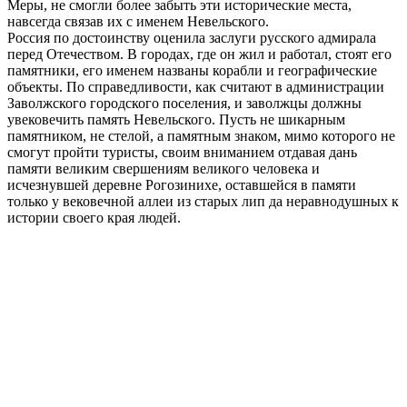
Меры, не смогли более забыть эти исторические места,
навсегда связав их с именем Невельского.
Россия по достоинству оценила заслуги русского адмирала
перед Отечеством. В городах, где он жил и работал, стоят его
памятники, его именем названы корабли и географические
объекты. По справедливости, как считают в администрации
Заволжского городского поселения, и заволжцы должны
увековечить память Невельского. Пусть не шикарным
памятником, не стелой, а памятным знаком, мимо которого не
смогут пройти туристы, своим вниманием отдавая дань
памяти великим свершениям великого человека и
исчезнувшей деревне Рогозинихе, оставшейся в памяти
только у вековечной аллеи из старых лип да неравнодушных к
истории своего края людей.