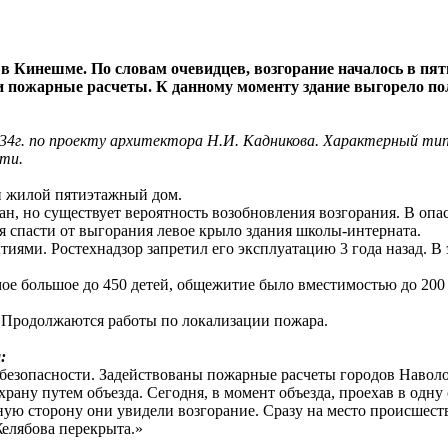
 Кинешме. По словам очевидцев, возгорание началось в пят
и пожарные расчеты. К данному моменту здание выгорело по
4г. по проекту архитектора Н.И. Кадникова. Характерный тип
ти.
й жилой пятиэтажный дом.
, но существует вероятность возобновления возгорания. В опа
спасти от выгорания левое крыло здания школы-интерната.
иями. Ростехнадзор запретил его эксплуатацию 3 года назад. В
мое большое до 450 детей, общежитие было вместимостью до 200
 Продолжаются работы по локализации пожара.
:
 безопасности. Задействованы пожарные расчеты городов Наволо
рану путем объезда. Сегодня, в момент объезда, проехав в одну
ную сторону они увидели возгорание. Сразу на место происшес
елябова перекрыта.»