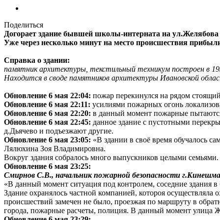
Поделиться
Догорает здание бывшей школы-интерната на ул.Желябова в
Уже через несколько минут на место происшествия прибыл
Справка о здании:
памятник архитектуры, текстильный техникум построен в 193
Находится в своде памятников архитектуры Ивановской облас
Обновление 6 мая 22:04:
пожар перекинулся на рядом стоящи
Обновление 6 мая 22:11:
усилиями пожарных огонь локализован
Обновление 6 мая 22:20:
в данный момент пожарные пытаются 
Обновление 6 мая 22:45:
данное здание с пустотными перекрыт
д.Дьячево и подъезжают другие.
Обновление 6 мая 23:05:
«В здании в своё время обучалось са
Лялюхина Зоя Владимировна.
Вокруг здания собралось много выпускников целыми семьями.
Обновление 6 мая 23:25:
Смирнов С.В., начальник пожарной безопасности г.Кинешма
«В данный момент ситуация под контролем, соседние здания в
Здание охранялось частной компанией, котороя осуществляла ох
происшествий замечен не было, проезжая по маршруту в обрат
города, пожарные расчеты, полиция. В данный момент улица Ж
Обновление 6 мая 23:29: