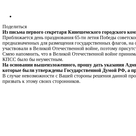
Поделиться
Из письма первого секретаря Кинешемского городского ком
Приближается день празднования 65-ти летия Победы советско
предназначенных для размещения государственных флагов, на 
участвовали в Великой Отечественной войне, поэтому присутст
Смею напомнить, что в Великой Отечественной войне принима
КПСС было бы неуместным.
На основании вышеизложенного, прошу дать указания Адми
которые были утверждены Государственной Думой РФ, а при
В случае невозможности с Вашей стороны решения данной пр
призвать к этому своих сторонников.