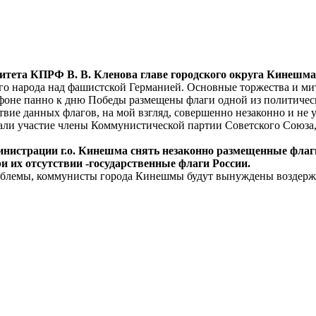
итета КПРФ В. В. Кленова главе городского округа Кинешма
го народа над фашистской Германией. Основные торжества и ми
фоне панно к дню Победы размещены флаги одной из политическ
вие данных флагов, на мой взгляд, совершенно незаконно и не 
ли участие члены Коммунистической партии Советского Союза, 
нистрации г.о. Кинешма снять незаконно размещенные флаги
 их отсутствии -государственные флаги России.
облемы, коммунисты города Кинешмы будут вынуждены воздерж