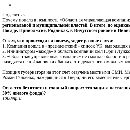
Поделиться
Почему попала в немилость «Областная управляющая компания
региональной и муниципальной властей. В итоге, по оценка
Посаде, Приволжске, Родниках, в Вичугском районе и Иван
О том, что происходит и почему, ходят разные слухи:
1. Компания вошла в «президентский» список УК, выводящих 
2. Инициатором «захода» в область компании был Юрий Лужков
3. «Областная управляющая компания» не смогла соблюсти в р
находятся не в Ивановских банках, что делает невозможным кон
Позиция губернатора на этот счет озвучена местными СМИ. 
Роман Галоенко, находящийся в Твери, ни его заместитель Серг
Остается без ответа и главный вопрос: это защита населен
30% жилого фонда)?
1000inf.ru