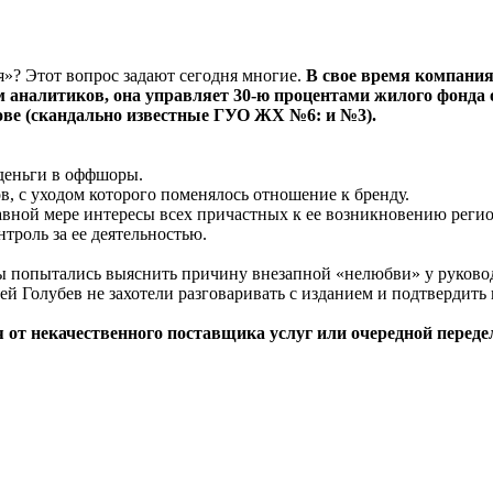
»? Этот вопрос задают сегодня многие.
В свое время компани
м аналитиков, она управляет 30-ю процентами жилого фонда 
ове (скандально известные ГУО ЖХ №6: и №3).
деньги в оффшоры.
, с уходом которого поменялось отношение к бренду.
авной мере интересы всех причастных к ее возникновению регион
троль за ее деятельностью.
Мы попытались выяснить причину внезапной «нелюбви» у руков
ей Голубев не захотели разговаривать с изданием и подтвердить
ия от некачественного поставщика услуг или очередной пере