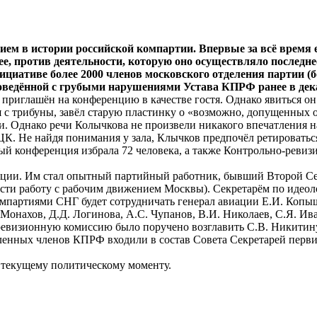
тием в истории российской компартии. Впервые за всё время
е, против деятельности, которую оно осуществляло последн
циативе более 2000 членов московского отделения партии (б
оведённой с грубыми нарушениями Устава КПРФ ранее в дека
риглашён на конференцию в качестве гостя. Однако явиться он н
 трибуны, завёл старую пластинку о «возможно, допущенных оши
и. Однако речи Колычкова не произвели никакого впечатления н
. Не найдя понимания у зала, Клычков предпочёл ретироватьс
й конференция избрала 72 человека, а также Контрольно-ревиз
ации. Им стал опытный партийный работник, бывший Второй С
ти работу с рабочим движением Москвы). Секретарём по идеоло
компартиями СНГ будет сотрудничать генерал авиации Е.И. Коп
Монахов, Д.Д. Логинова, А.С. Чупанов, В.И. Николаев, С.Я. Иван
ревизионную комиссию было поручено возглавить С.В. Никитину
ленных членов КПРФ входили в состав Совета Секретарей перв
текущему политическому моменту.