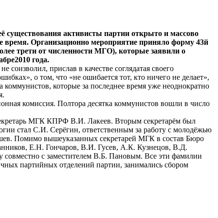
 её существования активисты партии открыто и массово
ее время. Организационно мероприятие приняло форму 43й
олее трети от численности МГО), которые заявили о
бре2010 года.
е соизволил, прислав в качестве соглядатая своего
бках», о том, что «не ошибается тот, кто ничего не делает»,
а коммунистов, которые за последнее время уже неоднократно
я.
ионная комиссия. Полтора десятка коммунистов вошли в число
екретарь МГК КПРФ В.И. Лакеев. Вторым секретарём был
гии стал С.И. Серёгин, ответственным за работу с молодёжью
ышев. Помимо вышеуказанных секретарей МГК в состав Бюро
ников, Е.Н. Гончаров, В.И. Гусев, А.К. Кузнецов, В.Д.
 совместно с заместителем В.Б. Пановым. Все эти фамилии
ичных партийных отделений партии, занимались сбором