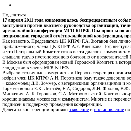
Поделиться
17 апреля 2011 года ознаменовалось беспрецедентным собы
выступили против высшего руководства организации, точне
чрезвычайной конференции МГО КПРФ.
Она прошла по ини
непризнании городской отчётно-выборной конференции, пр
Как известно, Председатель ЦК КПРФ Г.А. Зюганов был лично п
приближённого, члена ЦК КПРФ А.Е. Клычкова. Тот, выступая с
и что Центральный Комитет готов вести диалог с коммунистам
слышали такую пустопорожнюю болтовню от представителей ЦК
В Москве был сформирован новый Городской Комитет, в которы
кандидатов в члены МГК КПРФ.
Выбрали столичные коммунисты и Первого секретаря организ
избран член ЦК КПРФ А.И. Поротиков (ему также доверили вес
– комсомолец Д.В. Зоммер, с ветеранскими организациями и 
Горкома вошли Е.К. Лигачёв, Е.А, Сидоров, Л.Н. Фролов, В.Ф. 
Минкевич, А .Б. Горошков, С.А. Митропольский. Контрольно-
хорошо знакомы московским коммунистам. Многие из перечис
подписей в поддержку проведения конференции.
Делегаты конференции приняли
заявление
и
постановление
по 