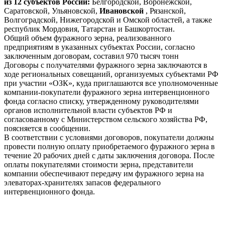
из 12 субъектов России:
Белгородской, Воронежской,
Саратовской, Ульяновской,
Ивановской
, Рязанской,
Волгоградской, Нижегородской и Омской областей, а также
республик Мордовия, Татарстан и Башкортостан.
Общий объем фуражного зерна, реализованного
предприятиям в указанных субъектах России, согласно
заключенным договорам, составил 970 тысяч тонн
Договоры с получателями фуражного зерна заключаются в
ходе региональных совещаний, организуемых субъектами РФ
при участии «ОЗК», куда приглашаются все уполномоченные
компании-покупатели фуражного зерна интервенционного
фонда согласно списку, утвержденному руководителями
органов исполнительной власти субъектов РФ и
согласованному с Министерством сельского хозяйства РФ,
поясняется в сообщении.
В соответствии с условиями договоров, покупатели должны
провести полную оплату приобретаемого фуражного зерна в
течение 20 рабочих дней с даты заключения договора. После
оплаты покупателями стоимости зерна, представители
компании обеспечивают передачу им фуражного зерна на
элеваторах-хранителях запасов федерального
интервенционного фонда.