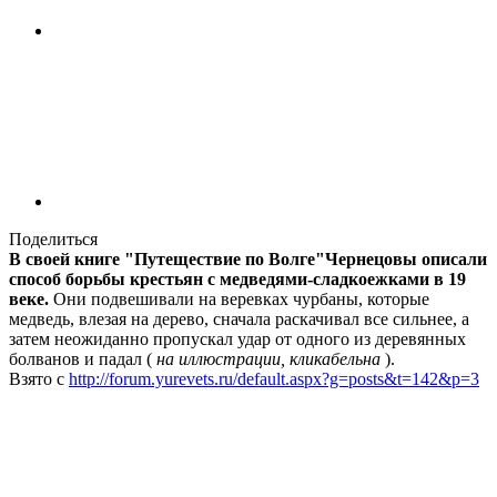
Поделиться
В своей книге "Путеществие по Волге"Чернецовы описали
способ борьбы крестьян с медведями-сладкоежками в 19
веке.
Они подвешивали на веревках чурбаны, которые
медведь, влезая на дерево, сначала раскачивал все сильнее, а
затем неожиданно пропускал удар от одного из деревянных
болванов и падал (
на иллюстрации, кликабельна
).
Взято с
http://forum.yurevets.ru/default.aspx?g=posts&t=142&p=3