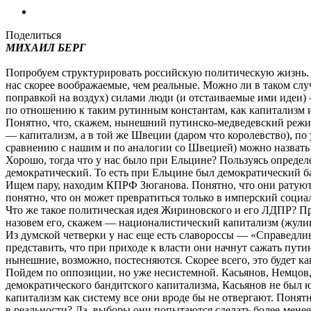
Поделиться
МИХАИЛ БЕРГ
Попробуем структурировать российскую политическую жизнь. Из
нас скорее воображаемые, чем реальные. Можно ли в таком сл
поправкой на воздух) силами люди (и отстаиваемые ими идеи) 
по отношению к таким рутинным константам, как капитализм 
Понятно, что, скажем, нынешний путинско-медведевский режим
— капитализм, а в той же Швеции (даром что королевство), по
сравнению с нашим и по аналогии со Швецией) можно назвать
Хорошо, тогда что у нас было при Ельцине? Пользуясь опред
демократический. То есть при Ельцине был демократический ба
Ищем пару, находим КПРФ Зюганова. Понятно, что они ратуют 
понятно, что он может превратиться только в имперский социа
Что же такое политическая идея Жириновского и его ЛДПР? Про
назовем его, скажем — националистический капитализм (жулик
Из думской четверки у нас еще есть славороссы — «Справедли
представить, что при приходе к власти они начнут сажать пут
нынешние, возможно, постесняются. Скорее всего, это будет к
Пойдем по оппозиции, но уже несистемной. Касьянов, Немцов
демократического бандитского капитализма, Касьянов не был
капитализм как систему все они вроде бы не отвергают. Понятн
в реальности? Да, выборы они попытаются сделать более-мене