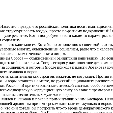
вестно, правда, что российская политика носит имитационный х
учае структурировать воздух, просто по-разному подкрашенный?
— уже реальнее. Вот и попробуем ввести какие-то параметры, ко
и социализм.
 — это капитализм. Хотя бы по отношению к советской власти, 
 уверенью многих, обыкновенный социализм, разве что с человеч
 капитализмом с человеческим лицом.
елением Сороса — обыкновенный бандитский капитализм. Но есл
ндитский капитализм. Тогда сегодня у нас, понятное дело, имп
за социализм, в который (после прихода к власти Зюганова) до
лизм жуликов и воров.
тив капитализма как строя он, кажется, не возражает. Против и
и и воры остаются на месте, но русский национализм расцветае
вая Россия». В критике капиталистической системы особо не за
инско-медведевскую коррупционную элиту во главе с премьером и
апитализм стеснительных жуликов и воров.
, Милов и Рыжков и пока не примкнувший к ним Каспаров. Нем
 юношей архивным при имперском капитализме жуликов и воров.
о, что они хотели бы построить что-то вроде демократического 
е похожими на выборы, без Чурова и каруселей; постараются ре