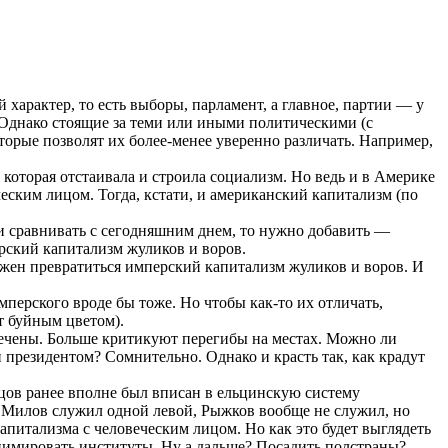
арактер, то есть выборы, парламент, а главное, партии — у
 Однако стоящие за теми или иными политическими (с
торые позволят их более-менее уверенно различать. Например,
которая отстаивала и строила социализм. Но ведь и в Америке
еским лицом. Тогда, кстати, и американский капитализм (по
и сравнивать с сегодняшним днем, то нужно добавить —
ерский капитализм жуликов и воров.
лжен превратиться имперский капитализм жуликов и воров. И
мперского вроде бы тоже. Но чтобы как-то их отличать,
т буйным цветом).
мечены. Больше критикуют перегибы на местах. Можно ли
 президентом? Сомнительно. Однако и красть так, как крадут
цов ранее вполне был вписан в ельцинскую систему
 Милов служил одной левой, Рыжков вообще не служил, но
капитализма с человеческим лицом. Но как это будет выглядеть
анимировать институты. Ну а дальше? Посадить полстраны?