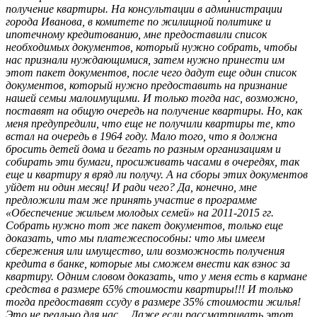
получение квартиры. На консультации в администрации
города Иванова, в комитете по жилищной политике и
ипотечному кредитованию, мне предоставили список
необходимых документов, который нужно собрать, чтобы
нас признали нуждающимися, затем нужно принести им
этот пакет документов, после чего дадут еще один список
документов, который нужно предоставить на признание
нашей семьи малоимущими. И только тогда нас, возможно,
поставят на общую очередь на получение квартиры. Но, как
меня предупредили, что еще не получили квартиры те, кто
встал на очередь в 1964 году. Мало того, что я должна
бросить детей дома и бегать по разным организациям и
собирать эти бумаги, просиживать часами в очередях, так
еще и квартиру я вряд ли получу. А на сборы этих документов
уйдет ни один месяц! И ради чего? Да, конечно, мне
предложили там же принять участие в программе
«Обеспечение жильем молодых семей» на 2011-2015 гг.
Собрать нужно тот же пакет документов, только еще
доказать, что мы платежеспособны: что мы имеем
сбережения или имущество, или возможность получения
кредита в банке, которые мы сможем внести как взнос за
квартиру. Одним словом доказать, что у меня есть в кармане
средства в размере 65% стоимости квартиры!!! И только
тогда предоставят ссуду в размере 35% стоимости жилья!
Это не реально для нас… Даже если рассматривать этот