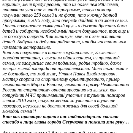
вариант, меня предупредили, что из более чем 900 семей,
принявших участие в этой программе, такую помощь
получили около 250 семей и не факт, что к концу данной
программы, в 2015 году, эта очередь дойдет и до моей семьи.
Опять получается замкнутый круг - я должна бросить дома
детей и собирать необходимый пакет документов, так еще и
не дождусь очереди. Как минимум, мне не с кем оставить
детей. Бабушки и дедушки работают, чтобы частично нам
помогать материально.
Вот как получается в нашем государстве: я, 25-летняя
молодая женщина, с высшим образованием, из приличной
семьи, не заслужила своим подвигом, родив тройню, даже
метра жилой площади от правительства. Мало того, если я
не достойна, то мой муж, Уткин Павел Владимирович,
мастер спорта по спортивному ориентированию, призер
чемпионатов Мира и Европы, чемпион и призер Чемпионатов
России по спортивному ориентированию на лыжах, как
сотрудник МЧС принимавший участие в тушении пожаров
летом 2010 года, получил медаль за участие в тушение
пожаров, неужели не достоин жилья для своей большой
молодой семьи?!
Вот как правящая партия нас отблагодарила: сказала
спасибо в лице главы города Сверчкова и пожала мне руку…
Что тут можно сказать? Вот в очередной раз налицо все