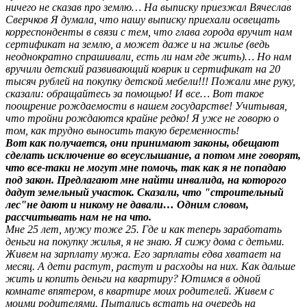
ничего не сказав про землю… На выписку приезжал Вячеслав
Сверчков Я думала, что нашу выписку приехали освещать
корреспонденты в связи с тем, что глава города вручит нам
сертификат на землю, а может даже и на жилье (ведь
неоднократно спрашивали, есть ли нам где жить)… Но нам
вручили детский развивающий коврик и сертификат на 20
тысяч рублей на покупку детской мебели!!! Пожали мне руку,
сказали: обращайтесь за помощью! И все… Вот такое
поощрение рождаемости в нашем государстве! Учитывая,
что тройни рождаются крайне редко! Я уже не говорю о
том, как трудно выносить такую беременность!
Вот как получается, они принимают законы, обещают
сделать исключение во всеуслышание, а потом мне говорят,
что все-таки не могут мне помочь, так как я не попадаю
под закон. Предлагают мне найти инвалида, на которого
дадут земельный участок. Сказали, что "строительный
лес"не дают и никому не давали… Одним словом,
рассчитывать нам не на что.
Мне 25 лет, мужу тоже 25. Где и как теперь заработать
деньги на покупку жилья, я не знаю. Я сижу дома с детьми.
Живем на зарплату мужа. Его зарплаты едва хватает на
месяц. А дети растут, растут и расходы на них. Как дальше
жить и копить деньги на квартиру? Ютимся в одной
комнате впятером, в квартире моих родителей. Живем с
моими родителями. Пытались встать на очередь на