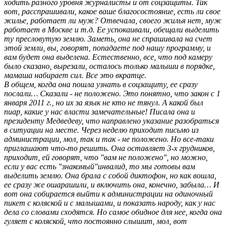
ходить разного уровня журналисты и от соцзащиты. Так
вот, расспрашивали, какое ваше благосостояние, есть ли свое
жилье, работает ли муж? Отвечала, своего жилья нет, муж
работает в Москве и т.д. Ее успокаивали, обещали выделить
ту пресловутую землю. Заметь, она не спрашивала на счет
этой земли, вы, говорят, попадаете под нашу программу, и
вам будет она выделена. Естественно, все, что под камеру
было сказано, вырезали, осталось только малыши в порядке,
мамаша набирает сил. Все это вкратце.
В общем, когда она пошла узнать в соцзащиту, ее сразу
послали… Сказали - не положено. Это понятно, что закон с 1
января 2011 г., но их за язык не кто не тянул. А какой был
пиар, какие у нас власти замечательные! Писала она и
президенту Медведеву, что направлено указание разобраться
в ситуации на месте. Через неделю приходит письмо из
администрации, мол, так и так - не положено. Но все-таки
приглашают что-то решить. Она оставляет 3-х грудников,
приходит, ей говорят, что "вам не положено", но можно,
если у вас есть "знакомый"инвалид, то мы готовы вам
выделить землю. Она брала с собой диктофон, но как вошла,
ее сразу же ошарашили, и включить она, конечно, забыла… И
вот она собирается выйти к администрации на одиночный
пикет с коляской и с малышами, и показать народу, как у нас
дела со словами сходятся. Но самое обидное для нее, когда она
гуляет с коляской, что постоянно слышит, мол, вот