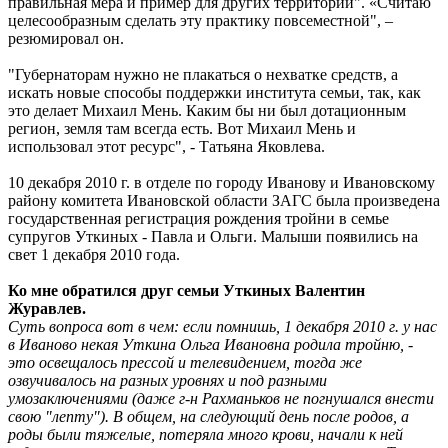
правильная мера и пример для других территорий". «Считаю
целесообразным сделать эту практику повсеместной", –
резюмировал он.
"Губернаторам нужно не плакаться о нехватке средств, а
искать новые способы поддержки института семьи, так, как
это делает Михаил Мень. Каким бы ни был дотационным
регион, земля там всегда есть. Вот Михаил Мень и
использовал этот ресурс", - Татьяна Яковлева.
10 декабря 2010 г. в отделе по городу Иванову и Ивановскому
району комитета Ивановской области ЗАГС была произведена
государственная регистрация рождения тройни в семье
супругов Уткиных - Павла и Ольги. Малыши появились на
свет 1 декабря 2010 года.
Ко мне обратился друг семьи Уткиных Валентин
Журавлев.
Суть вопроса вот в чем: если помнишь, 1 декабря 2010 г. у нас
в Иваново некая Уткина Ольга Ивановна родила тройню, -
это освещалось прессой и телевидением, тогда же
озвучивалось на разных уровнях и под разными
умозаключениями (даже г-н Рахманьков не погнушался внести
свою "лепту"). В общем, на следующий день после родов, а
роды были тяжелые, потеряла много крови, начали к ней