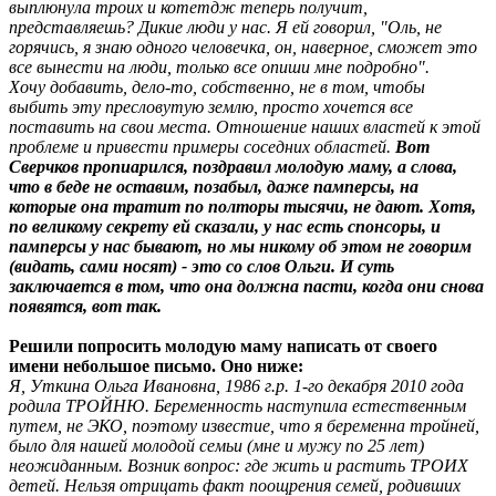
выплюнула троих и котетдж теперь получит,
представляешь? Дикие люди у нас. Я ей говорил, "Оль, не
горячись, я знаю одного человечка, он, наверное, сможет это
все вынести на люди, только все опиши мне подробно".
Хочу добавить, дело-то, собственно, не в том, чтобы
выбить эту пресловутую землю, просто хочется все
поставить на свои места. Отношение наших властей к этой
проблеме и привести примеры соседних областей.
Вот
Сверчков пропиарился, поздравил молодую маму, а слова,
что в беде не оставим, позабыл, даже памперсы, на
которые она тратит по полторы тысячи, не дают. Хотя,
по великому секрету ей сказали, у нас есть спонсоры, и
памперсы у нас бывают, но мы никому об этом не говорим
(видать, сами носят) - это со слов Ольги. И суть
заключается в том, что она должна пасти, когда они снова
появятся, вот так.
Решили попросить молодую маму написать от своего
имени небольшое письмо. Оно ниже:
Я, Уткина Ольга Ивановна, 1986 г.р. 1-го декабря 2010 года
родила ТРОЙНЮ. Беременность наступила естественным
путем, не ЭКО, поэтому известие, что я беременна тройней,
было для нашей молодой семьи (мне и мужу по 25 лет)
неожиданным. Возник вопрос: где жить и растить ТРОИХ
детей. Нельзя отрицать факт поощрения семей, родивших