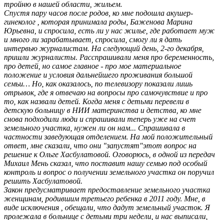
тройню в нашей области, жильем.
Спустя пару часов после родов, ко мне подошла акушер-
гинеколог , которая принимала роды, Баженова Марина
Юрьевна, и спросила, есть ли у нас жилье, где работает муж
и много ли зарабатывает, спросила, смогу ли я дать
интервью журналистам. На следующий день, 2-го декабря,
пришли журналисты. Расспрашивали меня про беременность,
про детей, но самое главное - про мое материальное
положение и условия дальнейшего проживания большой
семьи… Но, как оказалось, по телевизору показали лишь
отрывок, где я отвечаю на вопросы про самочувствие и про
то, как назвали детей. Когда меня с детьми перевели в
детскую больницу в НИИ материнства и детства, ко мне
снова подходили люди и спрашивали теперь уже на счет
земельного участка, нужен ли он нам... Спрашивала в
частности заведующая отделением. На мой положительный
ответ, мне сказали, что они "запустят"этот вопрос на
решение к Ольге Хасбулатовой. Оговорюсь, в одной из передач
Михаил Мень сказал, что поставит нашу семью под особый
контроль и вопрос о получении земельного участка он поручил
решить Хасбулатовой.
Закон предусматривает предоставление земельного участка
женщинам, родившим третьего ребенка в 2011 году. Мне, в
виде исключения , обещали, что дадут земельный участок. Я
пролежала в больнице с детьми три недели, и нас выписали,