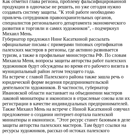
Как отметил глава региона, проблему фальсифицированной
продукции в одночасье не решить, но уже сегодня нужно
создавать систему защиты. "К этой работе необходимо
привлечь сотрудников правоохранительных органов,
специалистов регионального департамента экономического
развития и торговли и самих художников", - подчеркнул
Михаил Мень.
Губернатор предложил Нине Касаткиной рассылать
официальные письма с примерами типовых сертификатов
палехских мастеров в регионы, где активно развивается
туризм, а также в профильные министерства РФ. По словам
Михаила Меня, вопросы защиты авторства работ палехских
художников будут обсуждены во время его рабочего визита в
муниципальный район летом текущего года.
На встрече с главой Палехского района также зашла речь о
юридической форме ведения предпринимательской
деятельности художников. В частности, губернатор
Ивановской области настаивает на объединении мастеров
лаковой миниатюры и иконописи в отраслевые союзы или их
регистрации в качестве индивидуальных предпринимателей.
Также Михаил Мень на встрече с Ниной Касаткиной озвучил
предложение о создании интернет-портала палехской
миниатюры и иконописи. "Этот ресурс станет базовым в деле
защиты авторства палехских мастеров. Там будут ссылки на
ресурсы художников, рассказ об истоках палехского