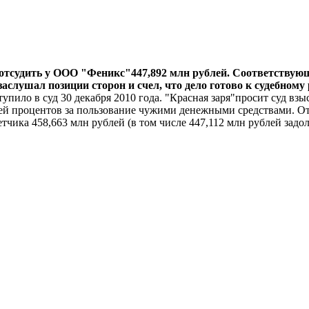
отсудить у ООО "Феникс"447,892 млн рублей. Соответствую
 заслушал позиции сторон и счел, что дело готово к судебному
ступило в суд 30 декабря 2010 года. "Красная заря"просит суд в
блей процентов за пользование чужими денежными средствами. О
ветчика 458,663 млн рублей (в том числе 447,112 млн рублей зад