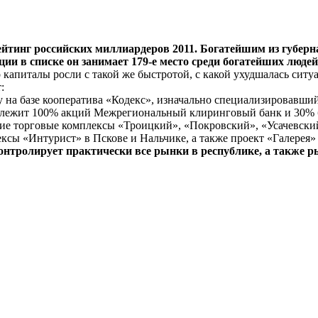
тинг российских миллиардеров 2011. Богатейшим из губерна
ии в списке он занимает 179-е место среди богатейших людей 
 капиталы росли с такой же быстротой, с какой ухудшалась ситуа
:
а базе кооператива «Кодекс», изначально специализировавшийс
длежит 100% акций Межрегиональный клиринговый банк и 30% 
ие торговые комплексы «Троицкий», «Покровский», «Усачевски
ксы «Интурист» в Пскове и Нальчике, а также проект «Галерея»
онтролирует практически все рынки в республике, а также р