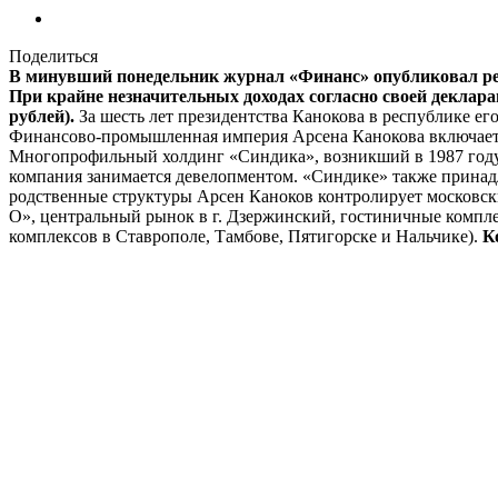
Поделиться
В минувший понедельник журнал «Финанс» опубликовал рей
При крайне незначительных доходах согласно своей декларац
рублей).
За шесть лет президентства Канокова в республике его
Финансово-промышленная империя Арсена Канокова включает
Многопрофильный холдинг «Синдика», возникший в 1987 году н
компания занимается девелопментом. «Синдике» также прина
родственные структуры Арсен Каноков контролирует московск
О», центральный рынок в г. Дзержинский, гостиничные компле
комплексов в Ставрополе, Тамбове, Пятигорске и Нальчике).
К