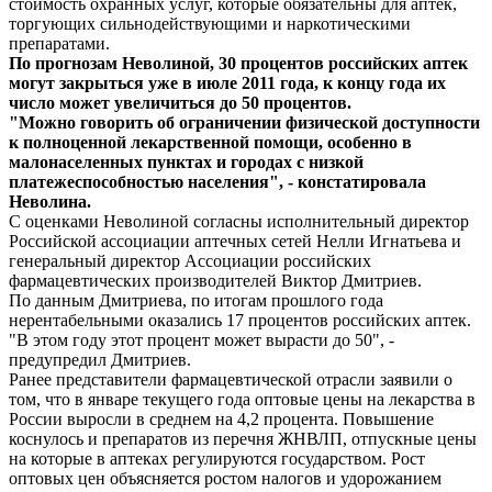
стоимость охранных услуг, которые обязательны для аптек,
торгующих сильнодействующими и наркотическими
препаратами.
По прогнозам Неволиной, 30 процентов российских аптек
могут закрыться уже в июле 2011 года, к концу года их
число может увеличиться до 50 процентов.
"Можно говорить об ограничении физической доступности
к полноценной лекарственной помощи, особенно в
малонаселенных пунктах и городах с низкой
платежеспособностью населения", - констатировала
Неволина.
С оценками Неволиной согласны исполнительный директор
Российской ассоциации аптечных сетей Нелли Игнатьева и
генеральный директор Ассоциации российских
фармацевтических производителей Виктор Дмитриев.
По данным Дмитриева, по итогам прошлого года
нерентабельными оказались 17 процентов российских аптек.
"В этом году этот процент может вырасти до 50", -
предупредил Дмитриев.
Ранее представители фармацевтической отрасли заявили о
том, что в январе текущего года оптовые цены на лекарства в
России выросли в среднем на 4,2 процента. Повышение
коснулось и препаратов из перечня ЖНВЛП, отпускные цены
на которые в аптеках регулируются государством. Рост
оптовых цен объясняется ростом налогов и удорожанием