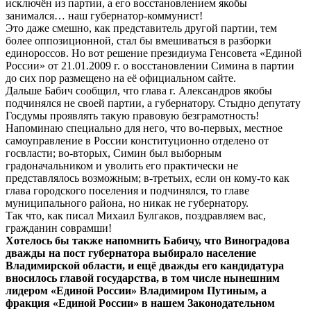
исключён из партии, а его восстановлением якобы
занимался… наш губернатор-коммунист!
Это даже смешно, как представитель другой партии, тем
более оппозиционной, стал бы вмешиваться в разборки
единороссов. Но вот решение президиума Генсовета «Единой
России» от 21.01.2009 г. о восстановлении Симина в партии
до сих пор размещено на её официальном сайте.
Дальше Бабич сообщил, что глава г. Александров якобы
подчинялся не своей партии, а губернатору. Стыдно депутату
Госдумы проявлять такую правовую безграмотность!
Напоминаю специально для него, что во-первых, местное
самоуправление в России конституционно отделено от
госвласти; во-вторых, Симин был выборным
градоначальником и уволить его практически не
представлялось возможным; в-третьих, если он кому-то как
глава городского поселения и подчинялся, то главе
муниципального района, но никак не губернатору.
Так что, как писал Михаил Булгаков, поздравляем вас,
гражданин соврамши!
Хотелось бы также напомнить Бабичу, что Виноградова
дважды на пост губернатора выбирало население
Владимирской области, и ещё дважды его кандидатура
вносилось главой государства, в том числе нынешним
лидером «Единой России» Владимиром Путиным, а
фракция «Единой России» в нашем Законодательном