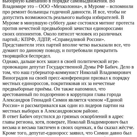
выборную кампанию в порядке самовыдвижения. Во
Владимире это – ООО «Мехколонна», в Муроме – вспомнили
про ремонт больницы годичной давности. И все, чтобы не
допустить возможность реального выбора избирателей. В
Муроме в минувшую субботу даже состоялся митинг протеста
против нечестной предвыборной зачистки единороссами
своих оппонентов. Около пятисот человек из различных
партий,: КПРФ, ЛДПР, «Справедливой России».
Представители этих партий вполне четко высказали все, что
думают по данному поводу, и потребовали прекратить
творящийся беспредел.
Однако, дальше всех зашел в своей политической игре-
провокации депутат Государственной Думы РФ Бабич. Дело в
том, что наш губернатор-коммунист Николай Владимирович
Виноградов на своей пресс-конференции призвал к порядку
местных единороссов, покритиковав их за нечестные
предвыборные приёмы. Он также напомнил, что
арестованный по подозрению в коррупции глава города
Александров Геннадий Симин является членом «Единой
России» и рассматривался как один из лидеров партии на
местных выборах в Александровском районе.
В ответ Бабич опустился до грязных оскорблений в адрес
главы региона, хотя, поверьте, Николай Владимирович был
весьма и весьма тактичен в своих оценках, я бы сказал жёстче.
Кроме того, депутат-единоросс заявил, что Симин давно был