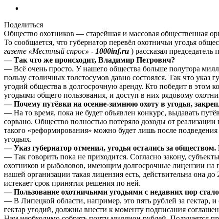
Поделиться
Общество охотников — старейшая и массовая общественная орг
То сообщается, что губернатор перевёл охотничьи угодья общес
газете «Местный спрос» -
1000inf.ru
) рассказал председател
— Так что же происходит, Владимир Петрович?
— Всё очень просто. У нашего общества больше полутора милли
пользу столичных толстосумов давно состоялся. Так что указ 
угодий общества в долгосрочную аренду. Кто победит в этом ко
угодьями общего пользования, и доступ в них рядовому охотник
— Почему путёвки на осенне-зимнюю охоту в угодья, закре
— На то время, пока не будет объявлен конкурс, выдавать путё
сорвано. Общество полностью потеряло доходы от реализации п
такого «реформирования» можно будет лишь после подведения 
угодьях.
— Указ губернатор отменил, угодья остались за общество
— Так говорить пока не приходится. Согласно закону, субъект
охотников и рыболовов, имеющим долгосрочные лицензии на пра
нашей организации такая лицензия есть, действительна она до 
истекает срок принятия решения по ней.
— Пользование охотничьими угодьями с недавних пор ста
— В Липецкой области, например, это пять рублей за гектар, и
гектар угодий, должны внести к моменту подписания соглашени
Нам необходимо собрать почти миллион рублей. Получается пр