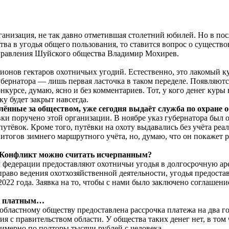
анизация, не так давно отметившая столетний юбилей. Но в пос
тва в угодья общего пользования, то ставится вопрос о существ
ь правления Шуйского общества Владимир Мохирев.
онов гектаров охотничьих угодий. Естественно, это лакомый ку
губернатора — лишь первая ласточка в таком переделе. Появляют
нкурсе, думаю, ясно и без комментариев. Тот, у кого денег куры
у будет закрыт навсегда.
плённые за обществом, уже сегодня выдаёт служба по охране
вки поручено этой организации. В ноябре указ губернатора был 
утёвок. Кроме того, путёвки на охоту выдавались без учёта ре
итогов зимнего маршрутного учёта, но, думаю, что он покажет
м. Конфликт можно считать исчерпанным?
ы федерации предоставляют охотничьи угодья в долгосрочную аре
во ведения охотхозяйственной деятельности, угодья предоставл
2022 года. Заявка на то, чтобы с нами было заключено соглашение
ло платным…
 областному обществу предоставлена рассрочка платежа на два го
я с правительством области. У общества таких денег нет, в том
имерно по полторы тысячи рублей с человека.