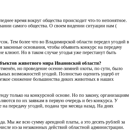
леднее время вокруг общества происходит что-то непонятное.
овании самого общества. О своем видении ситуации нам (
сок. Тем более что во Владимирской области передел угодий в
ся законные основания, чтобы объявить конкурс на передачу
 не клюют. Но в таком случае угодья уже перестанут быть
 объектов животного мира Ивановской области?
отменён, но проведение осенне-зимней охоты, по сути, было
альных возможностей угодий. Полностью оценить ущерб от
 резкое снижение большинства диких животных в наших
нду только на конкурсной основе. Но по закону, организациям
яются по их заявкам в первую очередь и без конкурса. У
 на передачу угодий, подана три месяца назад. На днях
да. Мы же всю сумму арендной платы, а это десять рублей за
 числе из-за незаконных действий областной администрации.