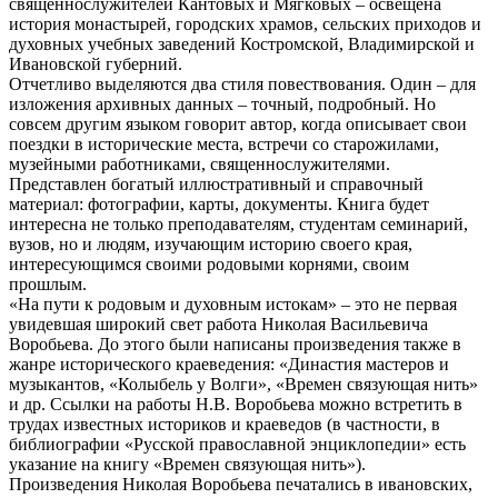
священнослужителей Кантовых и Мягковых – освещена
история монастырей, городских храмов, сельских приходов и
духовных учебных заведений Костромской, Владимирской и
Ивановской губерний.
Отчетливо выделяются два стиля повествования. Один – для
изложения архивных данных – точный, подробный. Но
совсем другим языком говорит автор, когда описывает свои
поездки в исторические места, встречи со старожилами,
музейными работниками, священнослужителями.
Представлен богатый иллюстративный и справочный
материал: фотографии, карты, документы. Книга будет
интересна не только преподавателям, студентам семинарий,
вузов, но и людям, изучающим историю своего края,
интересующимся своими родовыми корнями, своим
прошлым.
«На пути к родовым и духовным истокам» – это не первая
увидевшая широкий свет работа Николая Васильевича
Воробьева. До этого были написаны произведения также в
жанре исторического краеведения: «Династия мастеров и
музыкантов, «Колыбель у Волги», «Времен связующая нить»
и др. Ссылки на работы Н.В. Воробьева можно встретить в
трудах известных историков и краеведов (в частности, в
библиографии «Русской православной энциклопедии» есть
указание на книгу «Времен связующая нить»).
Произведения Николая Воробьева печатались в ивановских,