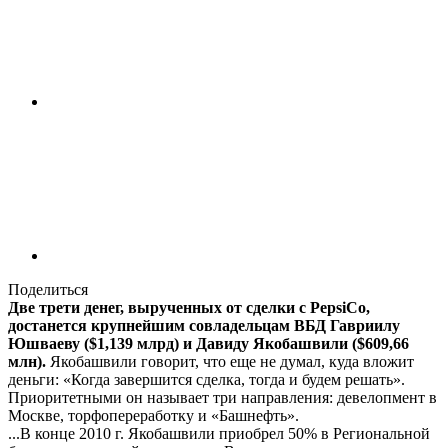
Поделиться
Две трети денег, вырученных от сделки с PepsiCo,
достанется крупнейшим совладельцам ВБД Гавриилу
Юшваеву ($1,139 млрд) и Давиду Якобашвили ($609,66
млн).
Якобашвили говорит, что еще не думал, куда вложит
деньги: «Когда завершится сделка, тогда и будем решать».
Приоритетными он называет три направления: девелопмент в
Москве, торфопереработку и «Башнефть».
...В конце 2010 г. Якобашвили приобрел 50% в Региональной