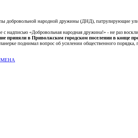
уппы добровольной народной дружины (ДНД), патрулирующие ул
ве с надписью «Добровольная народная дружина!» - не раз воскл
ние приняли в Приволжском городском поселении в конце про
ланерке поднимал вопрос об усилении общественного порядка, п
 ИМЕНА