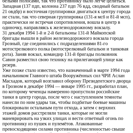
белыми полосами, так что противнику было легче целиться.
Западная (137 пдп, колонна 237 пдп 76 вдд, сводный батальон
21 овдбр) и восточная группировки двигаться к центру города
не стали, так что северная группировка (131-я мсб и 81-й мсп),
практически не встречая сопротивления, вошла в центр в
одиночку, направляясь к железнодорожному вокзалу.
31 декабря 1994 1-й и 2-й батальоны 131-й Майкопской
бригады вышли в район железнодорожного вокзала города
Грозный, где соединились с подразделениями 81-го
мотострелкового полка (мотострелковый батальон и танковая
рота). Заняв вокзал, командир 131-й бригады полковник
Савин разместил свою технику на прилегающей улице как
резерв.
Уже позже стало известно, что назначенный в марте 1994 года
начальником Главного штаба Вооружённых сил ЧРИ Аслан
Масхадов, который возглавил оборону Президентского дворца
в Грозном в декабре 1994 — январе 1995 гг., разработал план,
по которому чеченцы намеренно пропустили российские
танки в центр города, после чего с наступлением темноты
нанесли по ним удары так, чтобы подбитые боевые машины
блокировали остальным пути отхода, а затем с верхних
этажей домов расстреляли танки, которые не могли
маневрировать на узких улицах и вести ответный огонь по
противнику из пушек и пулемётов. Атакованные
превосходящими силами противника (численностью свыше