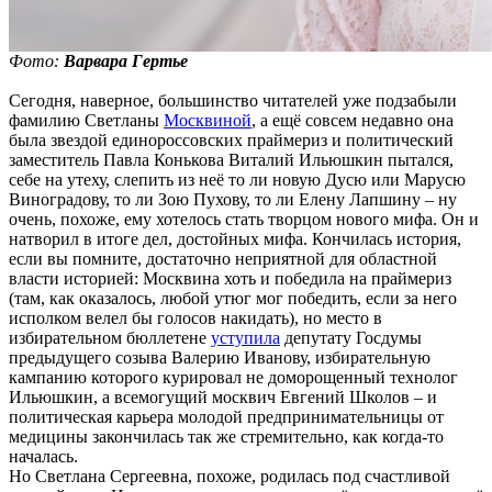
Фото:
Варвара Гертье
Сегодня, наверное, большинство читателей уже подзабыли
фамилию Светланы
Москвиной
, а ещё совсем недавно она
была звездой единороссовских праймериз и политический
заместитель Павла Конькова Виталий Ильюшкин пытался,
себе на утеху, слепить из неё то ли новую Дусю или Марусю
Виноградову, то ли Зою Пухову, то ли Елену Лапшину – ну
очень, похоже, ему хотелось стать творцом нового мифа. Он и
натворил в итоге дел, достойных мифа. Кончилась история,
если вы помните, достаточно неприятной для областной
власти историей: Москвина хоть и победила на праймериз
(там, как оказалось, любой утюг мог победить, если за него
исполком велел бы голосов накидать), но место в
избирательном бюллетене
уступила
депутату Госдумы
предыдущего созыва Валерию Иванову, избирательную
кампанию которого курировал не доморощенный технолог
Ильюшкин, а всемогущий москвич Евгений Школов – и
политическая карьера молодой предпринимательницы от
медицины закончилась так же стремительно, как когда-то
началась.
Но Светлана Сергеевна, похоже, родилась под счастливой