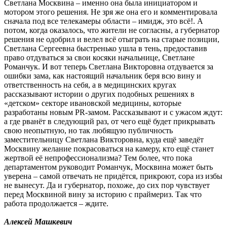
Светлана Москвина – именно она была инициатором и
мотором этого решения. Не зря же она его и комментировала
сначала под все телекамеры области – имидж, это всё!. А
потом, когда оказалось, что жители не согласны, а губернатор
решения не одобрил и велел всё отыграть на старые позиции,
Светлана Сергеевна быстренько ушла в тень, предоставив
право отдуваться за свои косяки начальнице, Светлане
Романчук. И вот теперь Светлана Викторовна отдувается за
ошибки зама, как настоящий начальник беря всю вину и
ответственность на себя, а в медицинских кругах
рассказывают истории о других подобных решениях в
«детском» секторе ивановской медицины, которые
разработаны новым PR-замом. Рассказывают и с ужасом ждут:
а где рванёт в следующий раз, от чего ещё будет прикрывать
свою неопытную, но так любящую публичность
заместительницу Светлана Викторовна, куда ещё заведёт
Москвину желание покрасоваться на камеру, кто ещё станет
жертвой её непрофессионализма? Тем более, что пока
департаментом руководит Романчук, Москвина может быть
уверена – самой отвечать не придётся, прикроют, сора из избы
не вынесут. Да и губернатор, похоже, до сих пор чувствует
перед Москвиной вину за историю с праймериз. Так что
работа продолжается – ждите.
Алексей Машкевич