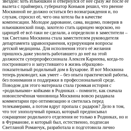
звездой: хоть Ильюшкин и отвернулся от неё сразу же после её
вылета с праймериз, губернатор Коньков решил, что рвение
Москвиной не должно остаться без вознаграждения и, по
слухам, спросил её, чего она хотела бы в качестве
компенсации. Молодое дарование, сама, видимо, поверив в
ильюшкинский пиар, захотело стать царицею морскою, но
царицей её всё-таки не сделали, а определили в заместители –
так Светлана Москвина стала заместителем руководителя
департамента здравоохранения, курирующим вопросы
детской медицины. Для исполнения этого её желания
пришлось даже уволить работавшего до неё на этой
должности суперпрофессионала Алексея Карнеева, когда-то
построившего и запустившего в жизнь образцово-
показательный родильный дом в Бухарове. И вот Москвина
теперь руководит, как умеет – без опыта практической работы,
без понимания и поддержки в профессиональной среде.
Поводом для этого материала стала громкая история с
«родильными» койками в Родниках – помните, как сначала
новоиспечённая чиновница Москвина вовсю раздавала
комментарии про оптимизацию и светилась перед
телекамерами, а потом вдруг пропала с радаров? Дело в том,
что тот злополучный приказ, который предписывал
сокращение родильного отделения не только в Родниках, но и
в Фурманове, и который был, естественно, подписан
Светланой Романчук, разработала и подготовила лично