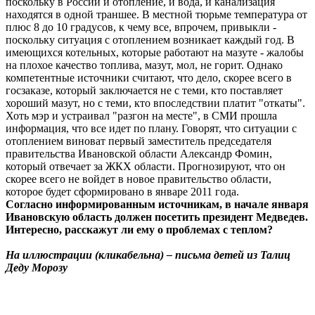
поскольку в России и отопление, и вода, и канализация
находятся в одной траншее. В местной тюрьме температура от
плюс 8 до 10 градусов, к чему все, впрочем, привыкли -
поскольку ситуация с отоплением возникает каждый год. В
имеющихся котельных, которые работают на мазуте - жалобы
на плохое качество топлива, мазут, мол, не горит. Однако
компетентные источники считают, что дело, скорее всего в
госзаказе, который заключается не с теми, кто поставляет
хороший мазут, но с теми, кто впоследствии платит "откаты".
Хоть мэр и устраивал "разгон на месте", в СМИ прошла
информация, что все идет по плану. Говорят, что ситуации с
отоплением виноват первый заместитель председателя
правительства Ивановской области Александр Фомин,
который отвечает за ЖКХ области. Прогнозируют, что он
скорее всего не войдет в новое правительство области,
которое будет сформировано в январе 2011 года.
Согласно информированным источникам, в начале января
Ивановскую область должен посетить президент Медведев.
Интересно, расскажут ли ему о проблемах с теплом?
На иллюстрации (кликабельна) – письма детей из Талиц
Деду Морозу